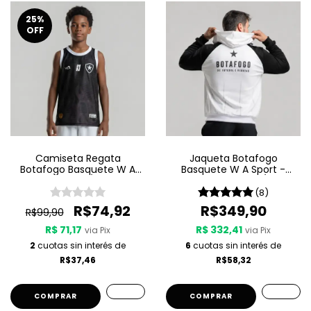
25
%
OFF
Camiseta Regata
Jaqueta Botafogo
Botafogo Basquete W A
Basquete W A Sport -
Sport Jogo 3 25/26 - Preta
Light My Fire 25/26
(8)
R$74,92
R$349,90
R$99,90
R$ 71,17
R$ 332,41
via Pix
via Pix
2
cuotas sin interés de
6
cuotas sin interés de
R$37,46
R$58,32
COMPRAR
COMPRAR