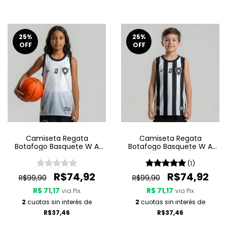
25
%
25
%
OFF
OFF
Camiseta Regata
Camiseta Regata
Botafogo Basquete W A
Botafogo Basquete W A
Sport Jogo 2 25/26 -
Sport Jogo 1 25/26 -
Branca
Listrada
(1)
R$74,92
R$74,92
R$99,90
R$99,90
R$ 71,17
R$ 71,17
via Pix
via Pix
2
cuotas sin interés de
2
cuotas sin interés de
R$37,46
R$37,46