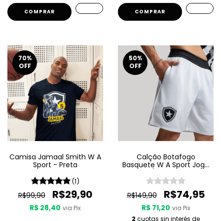
COMPRAR
COMPRAR
70
%
50
%
OFF
OFF
Camisa Jamaal Smith W A
Calção Botafogo
Sport - Preta
Basquete W A Sport Jogo
2 25/26 - Branco
(1)
R$29,90
R$74,95
R$99,90
R$149,90
R$ 28,40
R$ 71,20
via Pix
via Pix
2
cuotas sin interés de