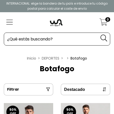
INTERNACIONAL: elige la bandera de tu país e introduce tu código
postal para calcular el coste de envío
0
Inicio
>
DEPORTES
>
>
Botafogo
Botafogo
Filtrar
50
%
50
%
OFF
OFF