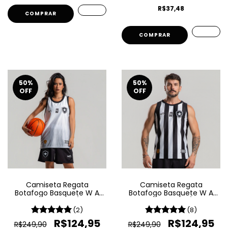
R$37,48
COMPRAR
COMPRAR
50
%
50
%
OFF
OFF
Camiseta Regata
Camiseta Regata
Botafogo Basquete W A
Botafogo Basquete W A
Sport Jogo 2 25/26 -
Sport Jogo 1 25/26 -
Branca
Listrada
(2)
(8)
R$124,95
R$124,95
R$249,90
R$249,90