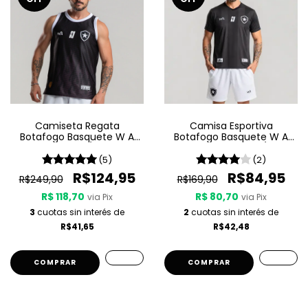
Camiseta Regata
Camisa Esportiva
Botafogo Basquete W A
Botafogo Basquete W A
Sport Jogo 3 25/26 - Preta
Sport - Passeio 25/26 -
Preta
(5)
(2)
R$124,95
R$84,95
R$249,90
R$169,90
R$ 118,70
R$ 80,70
via Pix
via Pix
3
cuotas sin interés de
2
cuotas sin interés de
R$41,65
R$42,48
COMPRAR
COMPRAR