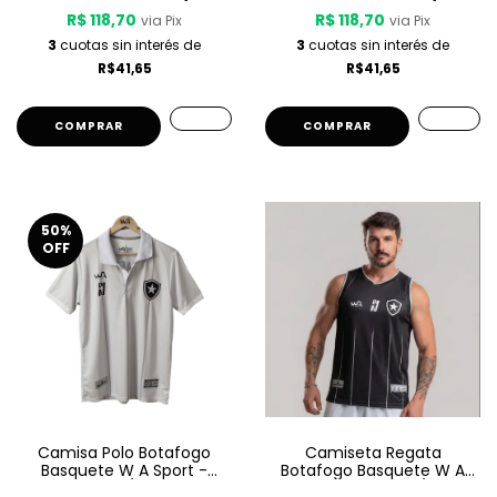
R$ 118,70
R$ 118,70
via Pix
via Pix
3
cuotas sin interés de
3
cuotas sin interés de
R$41,65
R$41,65
COMPRAR
COMPRAR
50
%
OFF
Camisa Polo Botafogo
Camiseta Regata
Basquete W A Sport -
Botafogo Basquete W A
Viagem 1 25/26 - Cinza
Sport - Treino 25/26 -