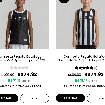
amiseta Regata Botafogo
Camiseta Regata Botafo
ete W A Sport Jogo 3 25/26 -
Basquete W A Sport Jogo 1 2
Preta
Listrada
(1)
R$74,92
R$74,92
R$99,90
R$99,90
R$ 71,17
R$ 71,17
via Pix
via Pix
uotas sin interés de
R$37,46
2
cuotas sin interés de
R$37
OMPRAR
COMPRAR
VER
VER