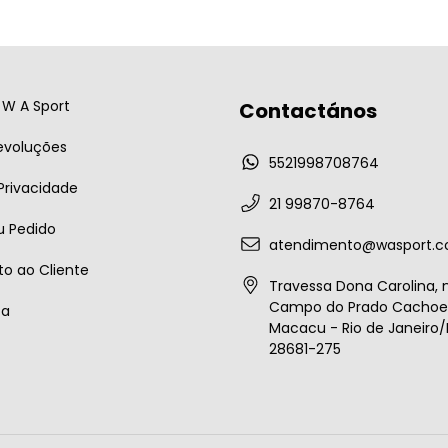
W A Sport
Contactános
evoluções
5521998708764
 Privacidade
21 99870-8764
u Pedido
atendimento@wasport.c
o ao Cliente
Travessa Dona Carolina, n
Campo do Prado Cachoei
ta
Macacu - Rio de Janeiro/B
28681-275