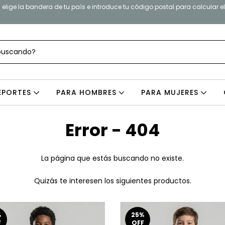
elige la bandera de tu país e introduce tu código postal para calcular e
EPORTES
PARA HOMBRES
PARA MUJERES
Error - 404
La página que estás buscando no existe.
Quizás te interesen los siguientes productos.
%
25
%
F
OFF