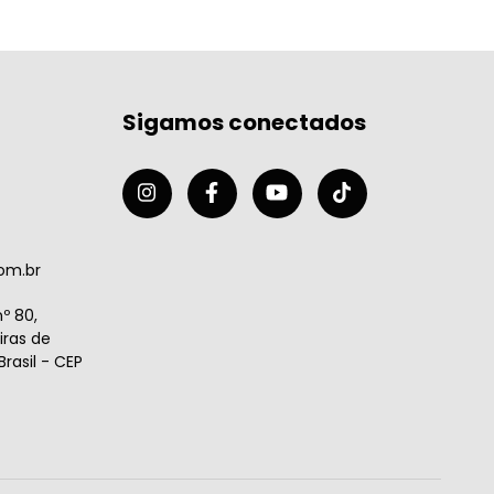
Sigamos conectados
om.br
º 80,
ras de
rasil - CEP