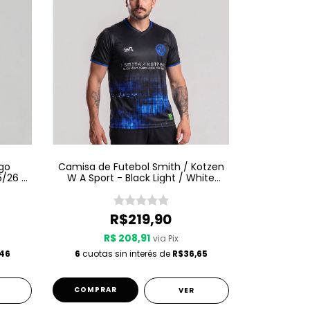
go
Camisa de Futebol Smith / Kotzen
5/26 -
W A Sport - Black Light / White
Noise - Preta
R$219,90
R$ 208,91
via Pix
,46
6
cuotas sin interés de
R$36,65
COMPRAR
VER