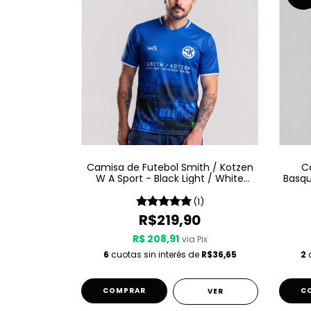
Camisa de Futebol Smith / Kotzen
C
W A Sport - Black Light / White
Basqu
Noise - Azul
(1)
R$219,90
R$ 208,91
via Pix
6
cuotas sin interés de
R$36,65
2
c
COMPRAR
C
VER