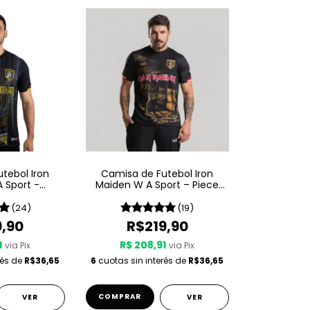
tebol Iron
Camisa de Futebol Iron
 Sport -
Maiden W A Sport – Piece
 In Time
Of Mind
(24)
(19)
9,90
R$219,90
1
R$ 208,91
via Pix
via Pix
rés de
R$36,65
6
cuotas sin interés de
R$36,65
COMPRAR
VER
VER