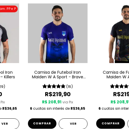
am. PP e P
l Iron
Camisa de Futebol Iron
Camisa de Fu
 Killers
Maiden W A Sport - Brave
Maiden W A
New World
Somewhere
29)
(16)
0
R$219,90
R$21
R$ 208,91
R$ 208,9
 Pix
via Pix
de
R$36,65
6
cuotas sin interés de
R$36,65
6
cuotas sin inte
COMPRAR
COMPRAR
VER
VER