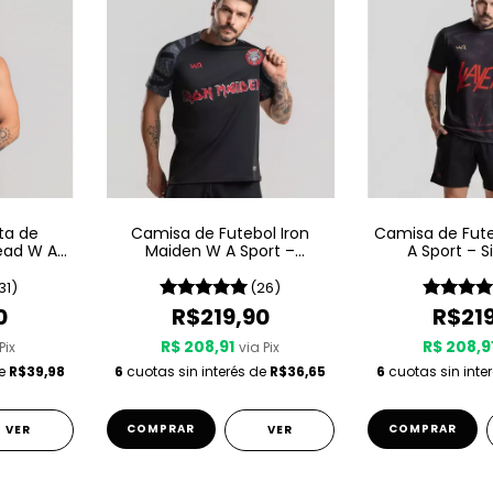
ta de
Camisa de Futebol Iron
Camisa de Fute
ead W A
Maiden W A Sport –
A Sport – S
1975
Senjutsu
31)
(26)
0
R$219,90
R$21
R$ 208,91
R$ 208,9
Pix
via Pix
de
R$39,98
6
cuotas sin interés de
R$36,65
6
cuotas sin inte
COMPRAR
COMPRAR
VER
VER