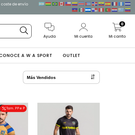
l coste de envío
0
Ayuda
Mi cuenta
Mi carrito
CONOCE A W A SPORT
OUTLET
Tam. PP e P