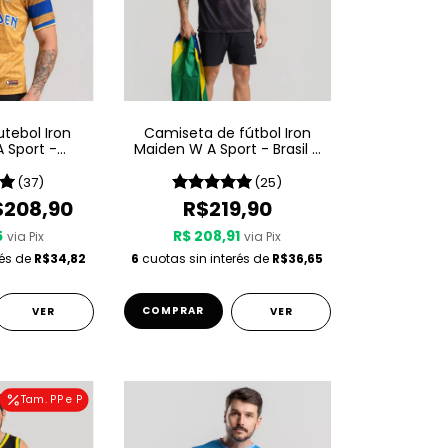
tebol Iron
Camiseta de fútbol Iron
 Sport -
Maiden W A Sport - Brasil -
lave
Negro
(37)
(25)
$208,90
R$219,90
5
R$ 208,91
via Pix
via Pix
rés de
R$34,82
6
cuotas sin interés de
R$36,65
COMPRAR
VER
VER
Tam. PP e P