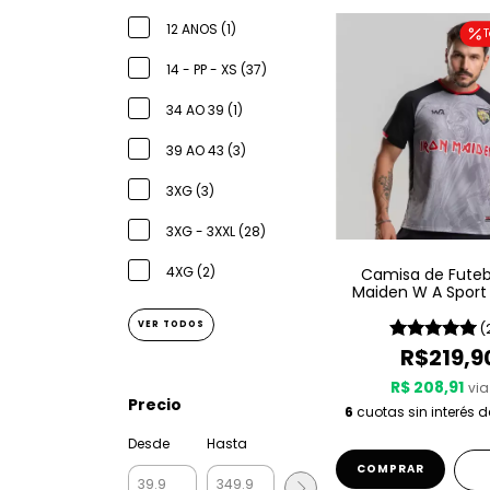
12 ANOS (1)
T
14 - PP - XS (37)
34 AO 39 (1)
39 AO 43 (3)
3XG (3)
3XG - 3XXL (28)
4XG (2)
Camisa de Futebo
Maiden W A Sport –
VER TODOS
(
R$219,9
R$ 208,91
via
Precio
6
cuotas sin interés 
Desde
Hasta
COMPRAR