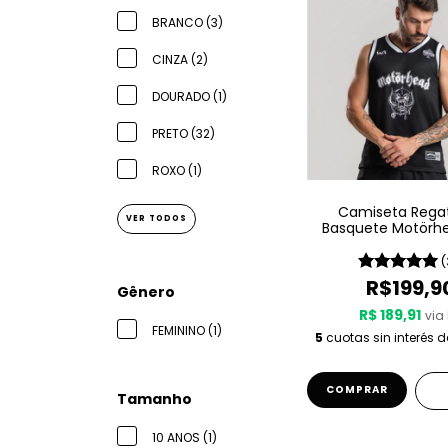
BRANCO (3)
CINZA (2)
DOURADO (1)
PRETO (32)
ROXO (1)
Camiseta Rega
VER TODOS
Basquete Motörh
Sport – Since 
(
R$199,9
Gênero
R$ 189,91
via 
FEMININO (1)
5
cuotas sin interés 
COMPRAR
Tamanho
10 ANOS (1)