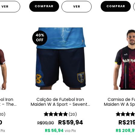
COMPRAR
COMPRAR
VER
VER
40
%
OFF
l Iron
Calção de Futebol Iron
Camisa de Fu
t – The
Maiden W A Sport - Seventh
Maiden W A Sp
ls
Son Of A Seventh Son
Of De
20)
(20)
0
R$59,94
R$21
R$99,90
R$ 56,94
R$ 208,9
 Pix
via Pix