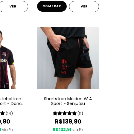
COMPRAR
VER
VER
tebol Iron
Shorts Iron Maiden W A
ort - Dance
Sport - Senjutsu
ath
(14)
(11)
9,90
R$139,90
1
R$ 132,91
via Pix
via Pix