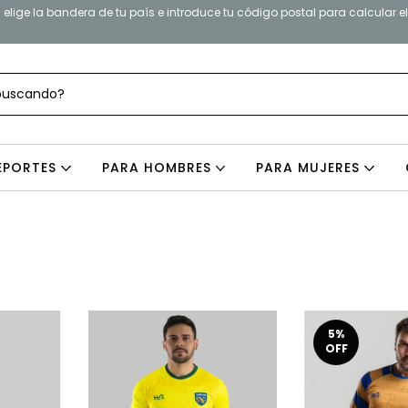
elige la bandera de tu país e introduce tu código postal para calcular e
EPORTES
PARA HOMBRES
PARA MUJERES
5
%
OFF