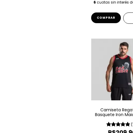
6
cuotas sin interés 
COMPRAR
Camiseta Rega
Basquete Iron Ma
Sport – Kille
(
R$209,9