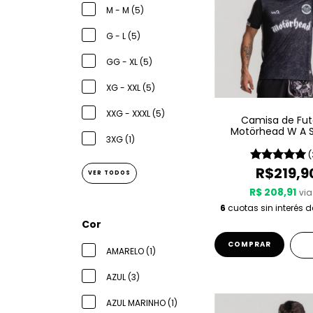
M - M (5)
G - L (5)
GG - XL (5)
XG - XXL (5)
XXG - XXXL (5)
Camisa de Fut
Motörhead W A S
3XG (1)
Since 1975
(
R$219,9
VER TODOS
R$ 208,91
via
6
cuotas sin interés 
Cor
COMPRAR
AMARELO (1)
AZUL (3)
AZUL MARINHO (1)