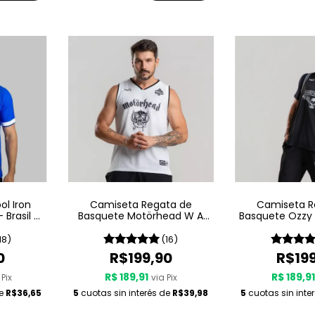
l Iron
Camiseta Regata de
Camiseta R
 Brasil -
Basquete Motörhead W A
Basquete Ozzy
Sport – Since 1975 LIVE
A Sport – S
18)
(16)
0
R$199,90
R$19
R$ 189,91
R$ 189,9
 Pix
via Pix
de
R$36,65
5
cuotas sin interés de
R$39,98
5
cuotas sin inte