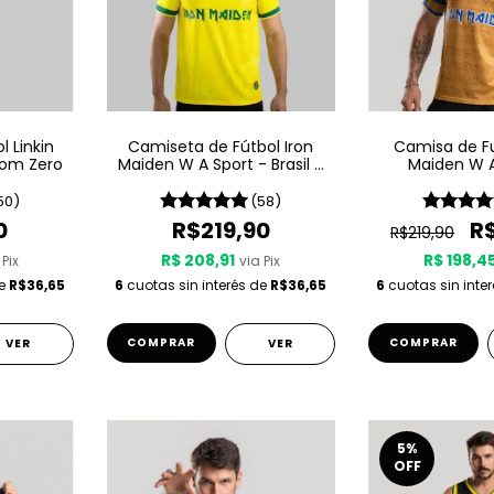
 Linkin
Camiseta de Fútbol Iron
Camisa de Fu
rom Zero
Maiden W A Sport - Brasil -
Maiden W A
Amarilla
Powers
50)
(58)
0
R$219,90
R
R$219,90
R$ 208,91
R$ 198,4
 Pix
via Pix
de
R$36,65
6
cuotas sin interés de
R$36,65
6
cuotas sin inte
COMPRAR
COMPRAR
VER
VER
5
%
OFF