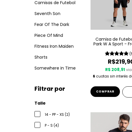
Camisas de Futebol
Seventh Son
Fear Of The Dark
Piece Of Mind
Camisa de Futebol
Park W A Sport - F
Fitness Iron Maiden
(
Shorts
R$219,9
Somewhere in Time
R$ 208,91
via
6
cuotas sin interés 
Filtrar por
COMPRAR
Talle
14 - PP - XS (2)
P - S (4)