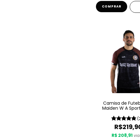
COMPRAR
Camisa de Futebo
Maiden W A Spor
Book Of Sou
(
R$219,9
R$ 208,91
via