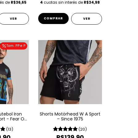
rés de
R$36,65
4
cuotas sin interés de
R$34,98
COMPRAR
VER
VER
Tam. PP e P
tebol Iron
Shorts Motörhead W A Sport
rt - Fear Of
– Since 1975
ark
(13)
(20)
9,90
R$139,90