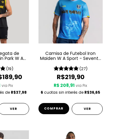
egata de
Camisa de Futebol Iron
in Park W A
Maiden W A Sport - Seventh
ian Edition
Son Of A Seventh Son
(19)
(27)
$189,90
R$219,90
1
R$ 208,91
via Pix
via Pix
rés de
R$37,98
6
cuotas sin interés de
R$36,65
COMPRAR
VER
VER