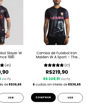
bol Slayer W
Camisa de Futebol Iron
ince 1981
Maiden W A Sport - The
Number Of The Beast
(41)
(17)
9,90
R$219,90
1
R$ 208,91
via Pix
via Pix
rés de
R$36,65
6
cuotas sin interés de
R$36,65
COMPRAR
VER
VER