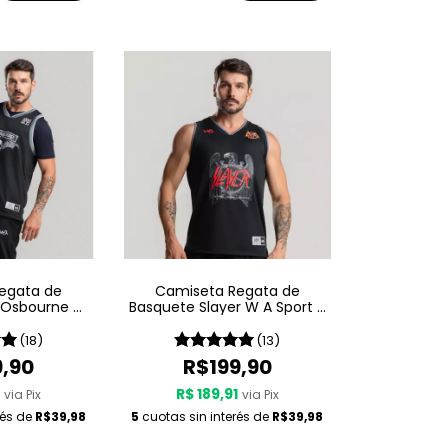
egata de
Camiseta Regata de
 Osbourne W
Basquete Slayer W A Sport –
ince 1980
Since 1981
(18)
(13)
9,90
R$199,90
1
R$ 189,91
via Pix
via Pix
rés de
R$39,98
5
cuotas sin interés de
R$39,98