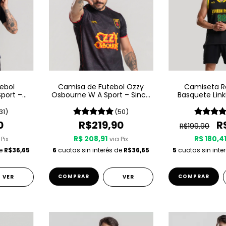
ebol
Camisa de Futebol Ozzy
Camiseta R
port –
Osbourne W A Sport – Since
Basquete Link
1980
Sport - Brazil
31)
(50)
0
R$219,90
R
R$199,90
R$ 208,91
R$ 180,4
 Pix
via Pix
de
R$36,65
6
cuotas sin interés de
R$36,65
5
cuotas sin inte
COMPRAR
COMPRAR
VER
VER