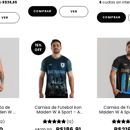
de
R$36,65
6
cuotas sin inte
COMPRAR
VER
COMPRAR
VER
15
%
OFF
ta de
Camisa de Futebol Iron
Camisa de Fu
iden W A
Maiden W A Sport – A
Maiden W A Spo
rs
Matter Of Life And Death
The D
12)
(12)
0
R$186,91
R$21
R$219,90