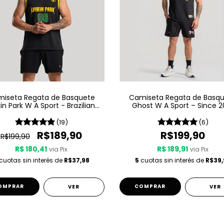
iseta Regata de Basquete
Camiseta Regata de Basq
kin Park W A Sport - Brazilian
Ghost W A Sport – Since 2
Edition
(19)
(6)
R$189,90
R$199,90
R$199,90
R$ 180,41
R$ 189,91
via Pix
via Pix
cuotas sin interés de
R$37,98
5
cuotas sin interés de
R$39,
OMPRAR
COMPRAR
VER
VER