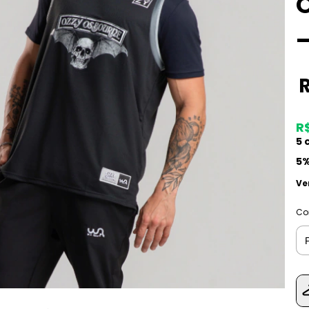
–
R$
5
c
5%
Ve
Co