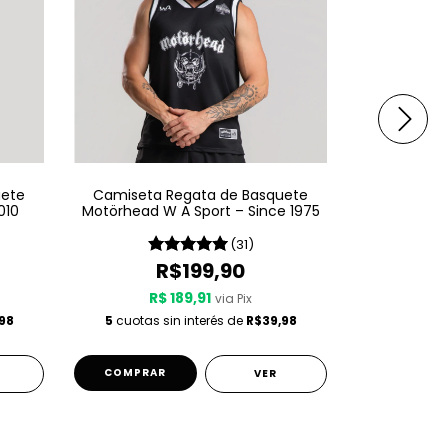
uete
Camiseta Regata de Basquete
Camiseta 
010
Motörhead W A Sport – Since 1975
Judas Pri
(31)
R$199,90
R$ 189,91
R$
via Pix
98
5
cuotas sin interés de
R$39,98
5
cuotas s
COMPRAR
COMPRA
VER