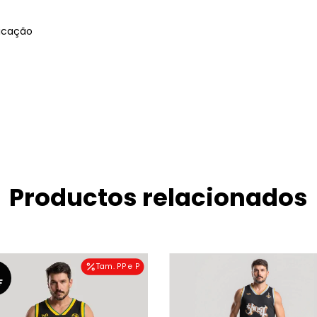
ricação
Productos relacionados
Tam. PP e P
F