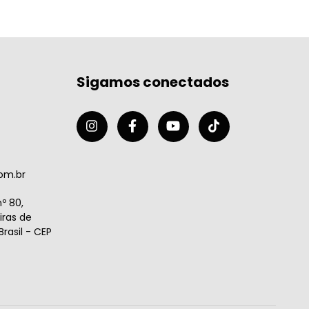
Sigamos conectados
om.br
º 80,
ras de
rasil - CEP