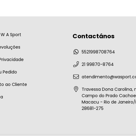
W A Sport
Contactános
evoluções
5521998708764
 Privacidade
21 99870-8764
u Pedido
atendimento@wasport.c
o ao Cliente
Travessa Dona Carolina, n
Campo do Prado Cachoei
ta
Macacu - Rio de Janeiro/B
28681-275