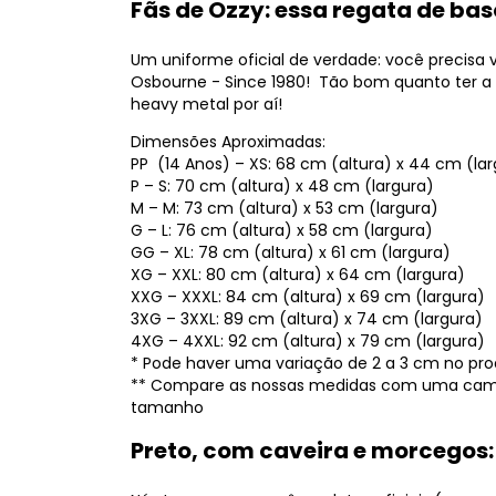
Fãs de Ozzy: essa regata de bas
Um uniforme oficial de verdade: você precisa 
Osbourne - Since 1980! Tão bom quanto ter a m
heavy metal por aí!
Dimensões Aproximadas:
PP (14 Anos) – XS: 68 cm (altura) x 44 cm (la
P – S: 70 cm (altura) x 48 cm (largura)
M – M: 73 cm (altura) x 53 cm (largura)
G – L: 76 cm (altura) x 58 cm (largura)
GG – XL: 78 cm (altura) x 61 cm (largura)
XG – XXL: 80 cm (altura) x 64 cm (largura)
XXG – XXXL: 84 cm (altura) x 69 cm (largura)
3XG – 3XXL: 89 cm (altura) x 74 cm (largura)
4XG – 4XXL: 92 cm (altura) x 79 cm (largura)
* Pode haver uma variação de 2 a 3 cm no prod
** Compare as nossas medidas com uma camis
tamanho
Preto, com caveira e morcegos: