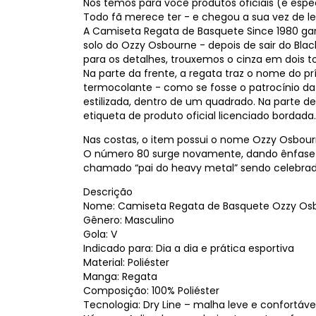
Nós temos para você produtos oficiais (e especi
Todo fã merece ter - e chegou a sua vez de le
A Camiseta Regata de Basquete Since 1980 gan
solo do Ozzy Osbourne - depois de sair do Bl
para os detalhes, trouxemos o cinza em dois t
Na parte da frente, a regata traz o nome do
termocolante - como se fosse o patrocínio da
estilizada, dentro de um quadrado. Na parte d
etiqueta de produto oficial licenciado bordada
Nas costas, o item possui o nome Ozzy Osbour
O número 80 surge novamente, dando ênfase no 
chamado “pai do heavy metal” sendo celebrad
Descrição
Nome: Camiseta Regata de Basquete Ozzy Osb
Gênero: Masculino
Gola: V
Indicado para: Dia a dia e prática esportiva
Material: Poliéster
Manga: Regata
Composição: 100% Poliéster
Tecnologia: Dry Line – malha leve e confortável