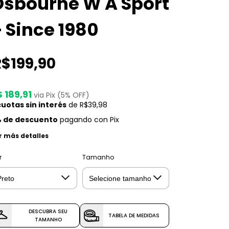
Osbourne W A Sport
 Since 1980
R$199,90
 189,91
via Pix (5% OFF)
uotas sin interés
de
R$39,98
 de descuento
pagando con Pix
r más detalles
r
Tamanho
DESCUBRA SEU
TABELA DE MEDIDAS
TAMANHO