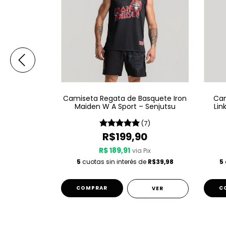
Botafogo
Camiseta Regata de Basquete Iron
Cam
go 2 25/26 -
Maiden W A Sport – Senjutsu
Lin
(2)
(7)
24,95
R$199,90
R$ 189,91
 Pix
via Pix
de
R$41,65
5
cuotas sin interés de
R$39,98
5
COMPRAR
C
VER
VER