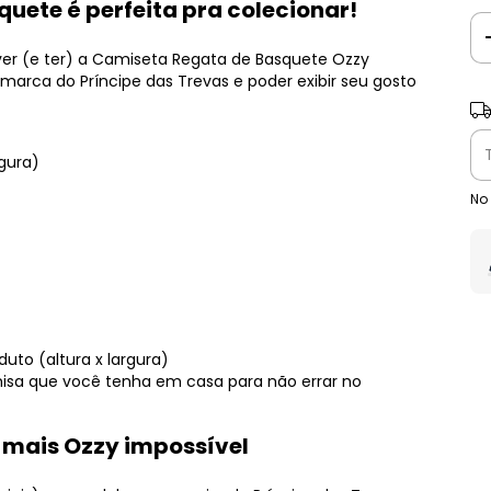
quete é perfeita pra colecionar!
ver (e ter) a Camiseta Regata de Basquete Ozzy
arca do Príncipe das Trevas e poder exibir seu gosto
Ent
rgura)
No
uto (altura x largura)
a que você tenha em casa para não errar no
 mais Ozzy impossível