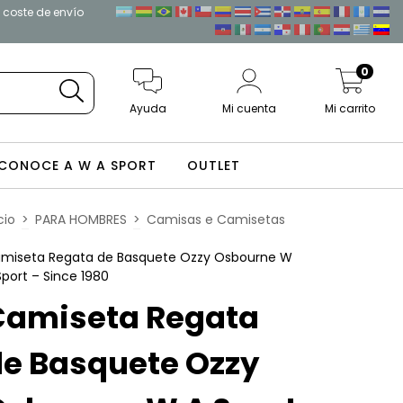
l coste de envío
0
Ayuda
Mi cuenta
Mi carrito
CONOCE A W A SPORT
OUTLET
cio
>
PARA HOMBRES
>
Camisas e Camisetas
miseta Regata de Basquete Ozzy Osbourne W
Sport – Since 1980
Camiseta Regata
de Basquete Ozzy