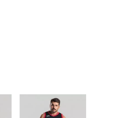
50
%
OFF