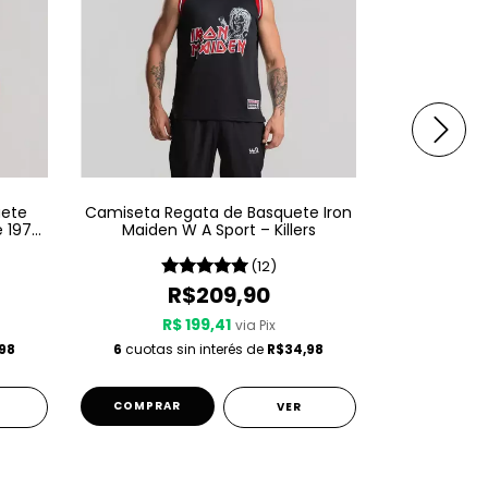
uete
Camiseta Regata de Basquete Iron
Camiset
 1975
Maiden W A Sport – Killers
Basquete W 
(12)
R$209,90
R$249,
R$ 199,41
R$
via Pix
98
6
cuotas sin interés de
R$34,98
3
cuotas s
COMPRAR
COMPRA
VER