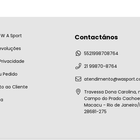
W A Sport
Contactános
evoluções
5521998708764
 Privacidade
21 99870-8764
u Pedido
atendimento@wasport.c
o ao Cliente
Travessa Dona Carolina, n
Campo do Prado Cachoei
ta
Macacu - Rio de Janeiro/B
28681-275