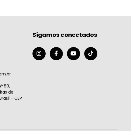
Sigamos conectados
om.br
º 80,
ras de
rasil - CEP