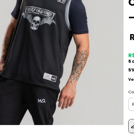
–
R$
5
c
5%
Ve
Co