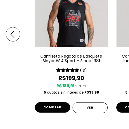
e Basquete
Camiseta Regata de Basquete
Cam
Since 2010
Slayer W A Sport – Since 1981
Jud
(6)
(13)
0
R$199,90
R$ 189,91
 Pix
via Pix
de
R$39,98
5
cuotas sin interés de
R$39,98
5
COMPRAR
C
VER
VER