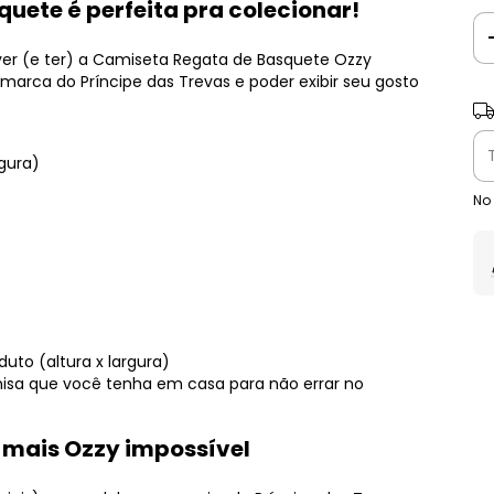
quete é perfeita pra colecionar!
ver (e ter) a Camiseta Regata de Basquete Ozzy
arca do Príncipe das Trevas e poder exibir seu gosto
Ent
rgura)
No
uto (altura x largura)
a que você tenha em casa para não errar no
 mais Ozzy impossível