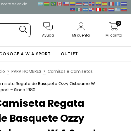
l coste de envío
0
Ayuda
Mi cuenta
Mi carrito
CONOCE A W A SPORT
OUTLET
cio
>
PARA HOMBRES
>
Camisas e Camisetas
miseta Regata de Basquete Ozzy Osbourne W
Sport – Since 1980
Camiseta Regata
de Basquete Ozzy