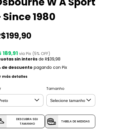
Osbourne W A Sport
 Since 1980
R$199,90
 189,91
via Pix (5% OFF)
uotas sin interés
de
R$39,98
 de descuento
pagando con Pix
r más detalles
r
Tamanho
DESCUBRA SEU
TABELA DE MEDIDAS
TAMANHO