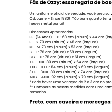
Fãs de Ozzy: essa regata de bas
Um uniforme oficial de verdade: você precisa 
Osbourne - Since 1980! Tão bom quanto ter a m
heavy metal por aí!
Dimensões Aproximadas:
PP (14 Anos) – XS: 68 cm (altura) x 44 cm (la
P – S: 70 cm (altura) x 48 cm (largura)
M – M: 73 cm (altura) x 53 cm (largura)
G – L: 76 cm (altura) x 58 cm (largura)
GG – XL: 78 cm (altura) x 61 cm (largura)
XG – XXL: 80 cm (altura) x 64 cm (largura)
XXG – XXXL: 84 cm (altura) x 69 cm (largura)
3XG – 3XXL: 89 cm (altura) x 74 cm (largura)
4XG – 4XXL: 92 cm (altura) x 79 cm (largura)
* Pode haver uma variação de 2 a 3 cm no prod
** Compare as nossas medidas com uma camis
tamanho
Preto, com caveira e morcegos: