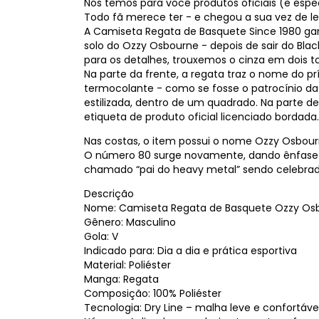
Nós temos para você produtos oficiais (e especi
Todo fã merece ter - e chegou a sua vez de le
A Camiseta Regata de Basquete Since 1980 gan
solo do Ozzy Osbourne - depois de sair do Bl
para os detalhes, trouxemos o cinza em dois t
Na parte da frente, a regata traz o nome do
termocolante - como se fosse o patrocínio da
estilizada, dentro de um quadrado. Na parte d
etiqueta de produto oficial licenciado bordada
Nas costas, o item possui o nome Ozzy Osbour
O número 80 surge novamente, dando ênfase no 
chamado “pai do heavy metal” sendo celebrad
Descrição
Nome: Camiseta Regata de Basquete Ozzy Osb
Gênero: Masculino
Gola: V
Indicado para: Dia a dia e prática esportiva
Material: Poliéster
Manga: Regata
Composição: 100% Poliéster
Tecnologia: Dry Line – malha leve e confortável