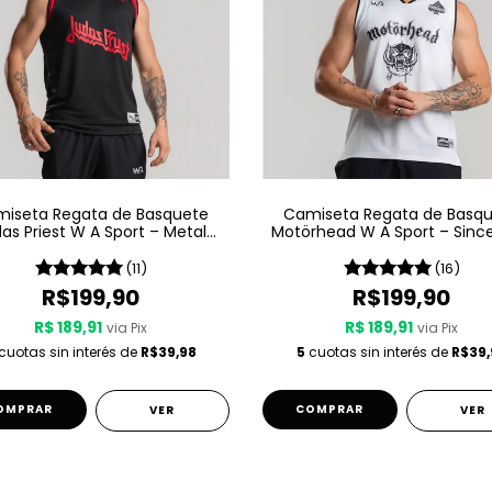
iseta Regata de Basquete
Camiseta Regata de Basq
as Priest W A Sport – Metal
Motörhead W A Sport – Since
Gods
LIVE
(11)
(16)
R$199,90
R$199,90
R$ 189,91
R$ 189,91
via Pix
via Pix
cuotas sin interés de
R$39,98
5
cuotas sin interés de
R$39,
OMPRAR
COMPRAR
VER
VER