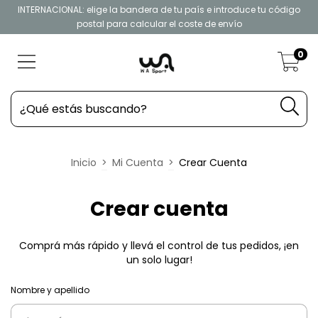
INTERNACIONAL: elige la bandera de tu país e introduce tu código
postal para calcular el coste de envío
0
Inicio
>
Mi Cuenta
>
Crear Cuenta
Crear cuenta
Comprá más rápido y llevá el control de tus pedidos, ¡en
un solo lugar!
Nombre y apellido