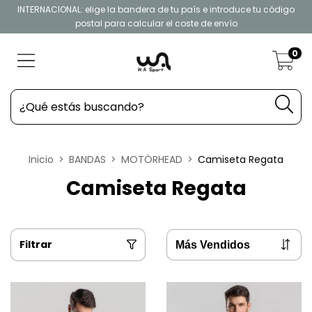
INTERNACIONAL: elige la bandera de tu país e introduce tu código
postal para calcular el coste de envío
0
Inicio
>
BANDAS
>
MOTÖRHEAD
>
Camiseta Regata
Camiseta Regata
Filtrar