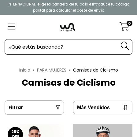
INTERNACIONAL: elige la bandera de tu país e introduce tu código
postal para calcular el coste de envío
0
Inicio
>
PARA MUJERES
>
Camisas de Ciclismo
Camisas de Ciclismo
Filtrar
25
%
OFF