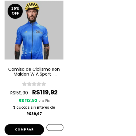
25
%
OFF
Camisa de Ciclismo Iron
Maiden W A Sport -
Seventh Son Of A Seventh
Son
R$119,92
R$159,90
R$ 113,92
via Pix
3
cuotas sin interés de
R$39,97
COMPRAR