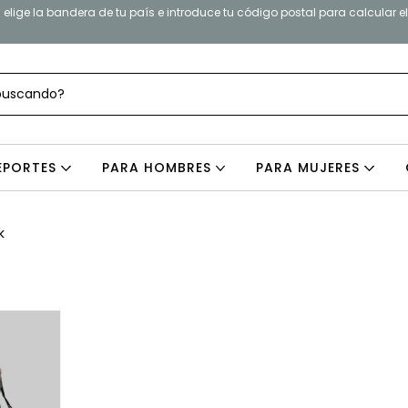
elige la bandera de tu país e introduce tu código postal para calcular e
EPORTES
PARA HOMBRES
PARA MUJERES
k