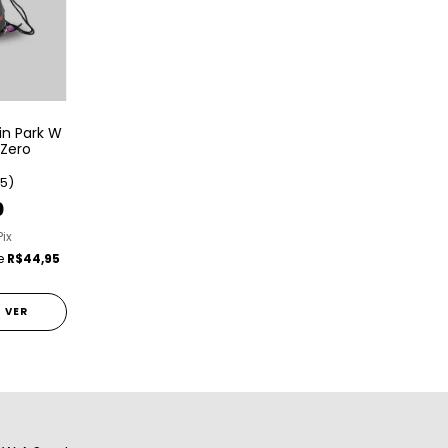
in Park W
 Zero
(5)
0
Pix
de
R$44,95
VER