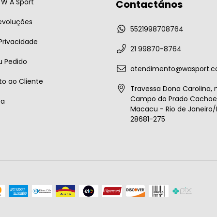
W A Sport
Contactános
evoluções
5521998708764
 Privacidade
21 99870-8764
u Pedido
atendimento@wasport.c
o ao Cliente
Travessa Dona Carolina, n
Campo do Prado Cachoei
ta
Macacu - Rio de Janeiro/B
28681-275