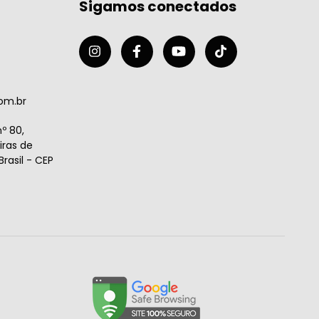
Sigamos conectados
om.br
º 80,
ras de
rasil - CEP