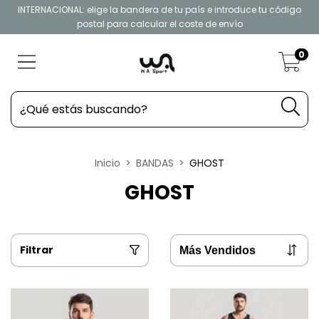
INTERNACIONAL: elige la bandera de tu país e introduce tu código
postal para calcular el coste de envío
0
Inicio
>
BANDAS
>
GHOST
GHOST
Filtrar