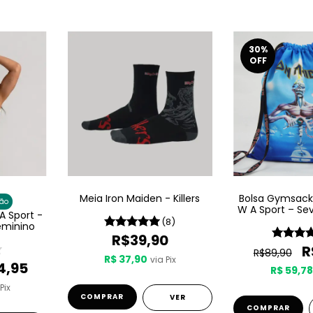
30
%
OFF
Meia Iron Maiden - Killers
Bolsa Gymsack
ão
W A Sport – Se
A Sport -
A Seven
(8)
eminino
R$39,90
R
R$89,90
R$ 37,90
via Pix
4,95
R$ 59,78
Pix
COMPRAR
VER