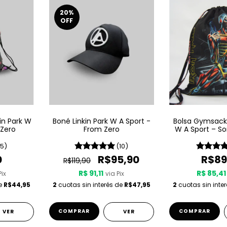
20
%
OFF
in Park W
Boné Linkin Park W A Sport -
Bolsa Gymsack
 Zero
From Zero
W A Sport – S
Tim
(5)
(10)
0
R$95,90
R$89
R$119,90
R$ 91,11
R$ 85,41
Pix
via Pix
de
R$44,95
2
cuotas sin interés de
R$47,95
2
cuotas sin inte
COMPRAR
VER
VER