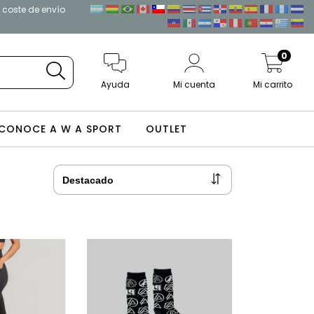
l coste de envío
0
Ayuda
Mi cuenta
Mi carrito
CONOCE A W A SPORT
OUTLET