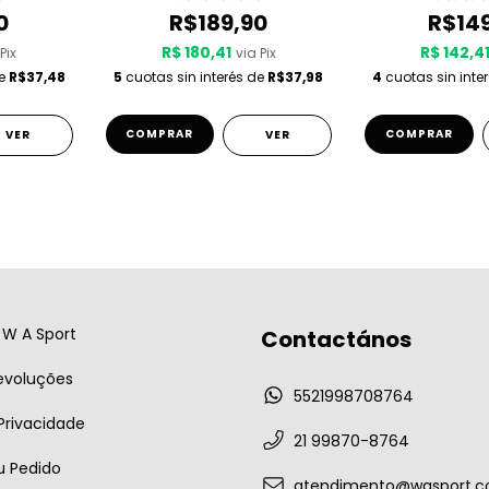
0
R$189,90
R$14
R$ 180,41
R$ 142,4
Pix
via Pix
de
R$37,48
5
cuotas sin interés de
R$37,98
4
cuotas sin inte
COMPRAR
COMPRAR
VER
VER
W A Sport
Contactános
evoluções
5521998708764
 Privacidade
21 99870-8764
u Pedido
atendimento@wasport.c