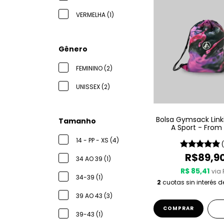
VERMELHA (1)
Gênero
FEMININO (2)
UNISSEX (2)
Bolsa Gymsack Link
Tamanho
A Sport - From
14 - PP - XS (4)
R$89,9
34 AO 39 (1)
R$ 85,41
via 
34-39 (1)
2
cuotas sin interés 
39 AO 43 (3)
39-43 (1)