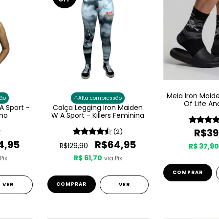
Meia Iron Maid
⚠️
ão
Alta compressão
Of Life A
A Sport -
Calça Legging Iron Maiden
ino
W A Sport - Killers Feminina
R$39
(2)
4,95
R$64,95
R$129,90
R$ 37,9
R$ 61,70
Pix
via Pix
COMPRAR
COMPRAR
VER
VER