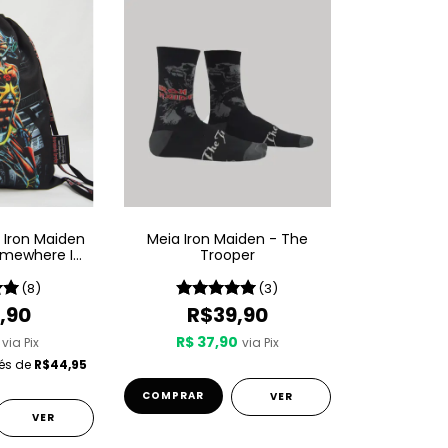
 Iron Maiden
Meia Iron Maiden - The
omewhere In
Trooper
e
(8)
(3)
,90
R$39,90
R$ 37,90
via Pix
via Pix
rés de
R$44,95
COMPRAR
VER
VER