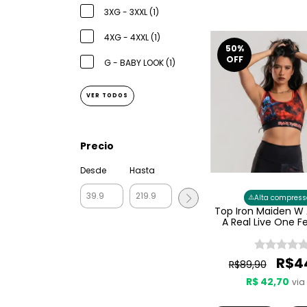
3XG - 3XXL (1)
4XG - 4XXL (1)
50
%
OFF
G - BABY LOOK (1)
VER TODOS
Precio
Desde
Hasta
⚠️
Alta compress
Top Iron Maiden W 
A Real Live One F
R$4
R$89,90
R$ 42,70
via 