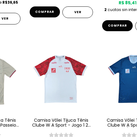
de
R$36,65
R$ 85,41
2
cuotas sin inte
VER
VER
COMPRAR
ca Tênis
Camisa Vôlei Tijuca Tênis
Camisa Vôlei 
 Passeio
Clube W A Sport - Jogo 1 25
Clube W A Spo
ge
26 - Branca
25/26 -