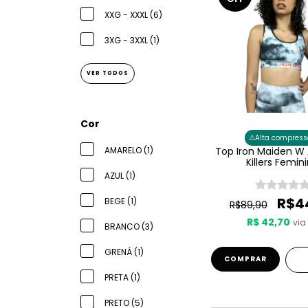
XXG - XXXL (6)
3XG - 3XXL (1)
VER TODOS
Cor
⚠️
Alta compress
AMARELO (1)
Top Iron Maiden W 
Killers Femin
AZUL (1)
R$4
BEGE (1)
R$89,90
R$ 42,70
via 
BRANCO (3)
GRENÁ (1)
COMPRAR
PRETA (1)
PRETO (5)