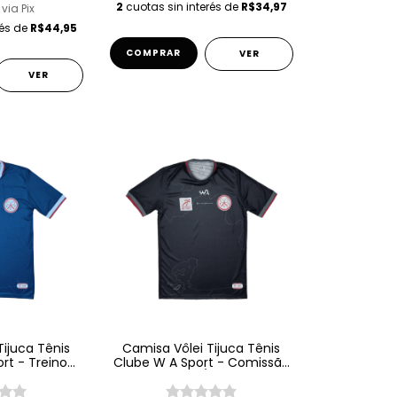
2
cuotas sin interés de
R$34,97
via Pix
rés de
R$44,95
VER
VER
Tijuca Tênis
Camisa Vôlei Tijuca Tênis
rt - Treino
Clube W A Sport - Comissão
 Azul
Técnica 25/26 - Preto