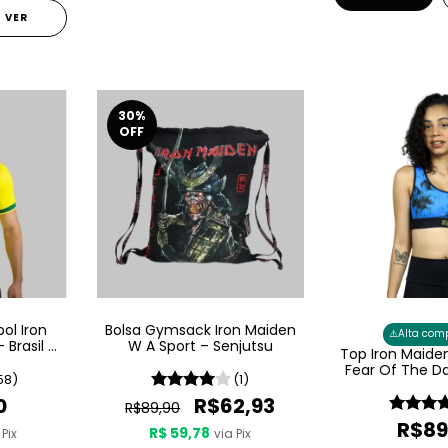
VER
30
%
OFF
ol Iron
Bolsa Gymsack Iron Maiden
⚠️
Alta com
 Brasil -
W A Sport – Senjutsu
Top Iron Maide
Fear Of The D
58)
(1)
0
R$62,93
R$89,90
R$89
R$ 59,78
 Pix
via Pix