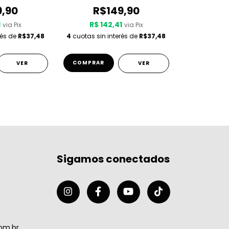
9,90
R$149,90
1
R$ 142,41
via Pix
via Pix
rés de
R$37,48
4
cuotas sin interés de
R$37,48
COMPRAR
VER
VER
Sigamos conectados
om.br