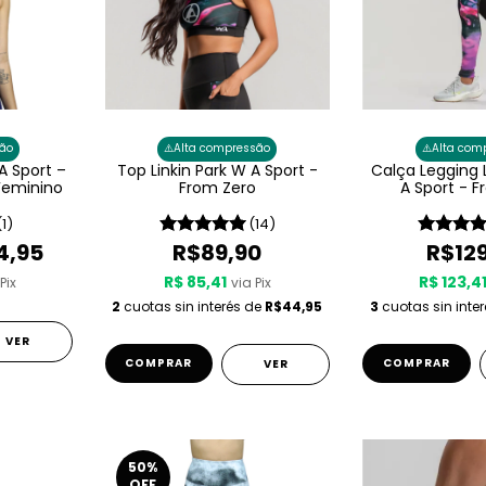
⚠️
⚠️
ão
Alta compressão
Alta com
A Sport –
Top Linkin Park W A Sport -
Calça Legging 
 Feminino
From Zero
A Sport - 
(1)
(14)
4,95
R$89,90
R$12
R$ 85,41
R$ 123,4
Pix
via Pix
2
cuotas sin interés de
R$44,95
3
cuotas sin inte
VER
COMPRAR
COMPRAR
VER
50
%
OFF