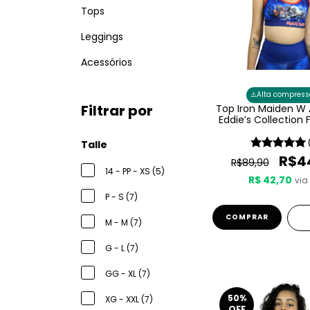
Tops
Leggings
Acessórios
⚠️
Alta compress
Filtrar por
Top Iron Maiden W 
Eddie’s Collection
Talle
R$4
R$89,90
14 - PP - XS (5)
R$ 42,70
via 
P - S (7)
COMPRAR
M - M (7)
G - L (7)
GG - XL (7)
50
%
XG - XXL (7)
OFF