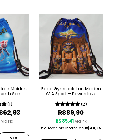
 Iron Maiden
Bolsa Gymsack Iron Maiden
venth Son Of
W A Sport – Powerslave
th Son
(1)
(2)
$62,93
R$89,90
R$ 85,41
via Pix
via Pix
2
cuotas sin interés de
R$44,95
VER