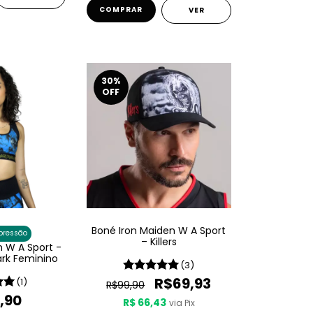
VER
30
%
OFF
Boné Iron Maiden W A Sport
pressão
– Killers
n W A Sport -
ark Feminino
(3)
R$69,93
(1)
R$99,90
,90
R$ 66,43
via Pix