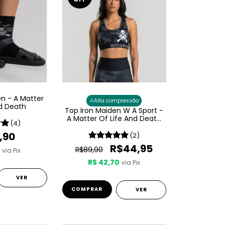
en - A Matter
⚠️
Alta compressão
nd Death
Top Iron Maiden W A Sport -
A Matter Of Life And Death
(4)
Feminino
,90
(2)
R$44,95
R$89,90
0
via Pix
R$ 42,70
via Pix
VER
COMPRAR
VER