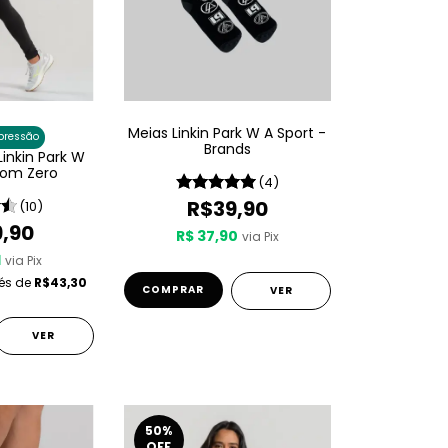
Meias Linkin Park W A Sport -
pressão
Brands
Linkin Park W
From Zero
(4)
R$39,90
(10)
9,90
R$ 37,90
via Pix
1
via Pix
rés de
R$43,30
COMPRAR
VER
VER
50
%
OFF