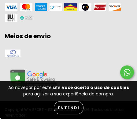
Meios de envio
Ao navegar por este site
você aceita o uso de cookies
para agilizar a sua experiência de compra.
ENTENDI
Copyright W A SPORT - 11301556000134 - 2026. Todos os direitos
reservados.
Desenvolvido por: