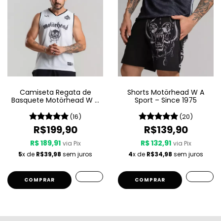
Camiseta Regata de
Shorts Motörhead W A
Basquete Motörhead W A
Sport – Since 1975
Sport – Since 1975 LIVE
(16)
(20)
R$199,90
R$139,90
R$ 189,91
R$ 132,91
via Pix
via Pix
5
x de
R$39,98
sem juros
4
x de
R$34,98
sem juros
COMPRAR
COMPRAR