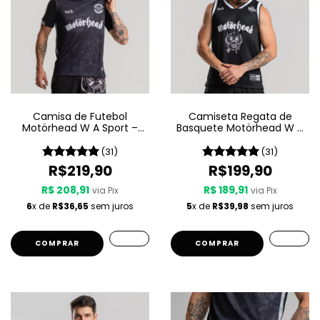
Camisa de Futebol
Camiseta Regata de
Motörhead W A Sport –
Basquete Motörhead W A
Since 1975
Sport – Since 1975
(31)
(31)
R$219,90
R$199,90
R$ 208,91
R$ 189,91
via Pix
via Pix
6
x de
R$36,65
sem juros
5
x de
R$39,98
sem juros
COMPRAR
COMPRAR