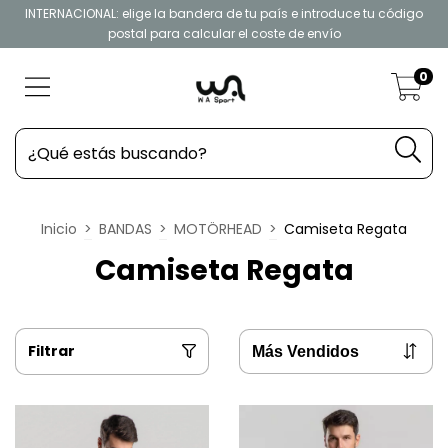
INTERNACIONAL: elige la bandera de tu país e introduce tu código
postal para calcular el coste de envío
0
Inicio
>
BANDAS
>
MOTÖRHEAD
>
Camiseta Regata
Camiseta Regata
Filtrar