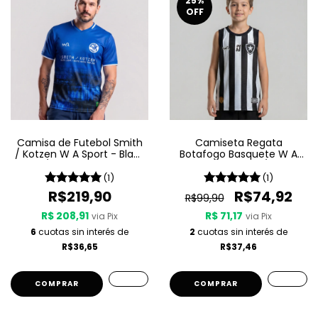
25
%
OFF
Camisa de Futebol Smith
Camiseta Regata
/ Kotzen W A Sport - Black
Botafogo Basquete W A
Light / White Noise - Azul
Sport Jogo 1 25/26 -
Listrada
(1)
(1)
R$219,90
R$74,92
R$99,90
R$ 208,91
R$ 71,17
via Pix
via Pix
6
cuotas sin interés de
2
cuotas sin interés de
R$36,65
R$37,46
COMPRAR
COMPRAR