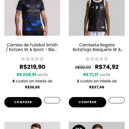
Camisa de Futebol Smith
Camiseta Regata
/ Kotzen W A Sport - Black
Botafogo Basquete W A
Light / White Noise - Preta
Sport Jogo 3 25/26 - Preta
R$219,90
R$74,92
R$99,90
R$ 208,91
R$ 71,17
via Pix
via Pix
6
cuotas sin interés de
2
cuotas sin interés de
R$36,65
R$37,46
COMPRAR
COMPRAR