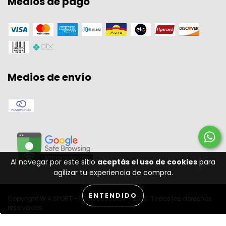
Medios de pago
Medios de envío
Al navegar por este sitio
aceptás el uso de cookies
para
agilizar tu experiencia de compra.
ENTENDIDO
Copyright W A SPORT - 11301556000134 - 2026. Todos los derechos
reservados.
Desenvolvido por: