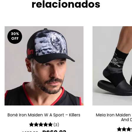
relacionados
30
%
OFF
Boné Iron Maiden W A Sport – Killers
Meia Iron Maiden 
And 
(3)