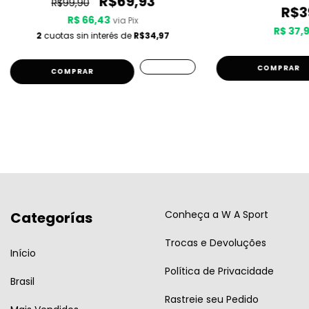
R$69,93
R$99,90
R$3
R$ 66,43
via Pix
R$ 37,
2
cuotas sin interés de
R$34,97
COMPRAR
Conheça a W A Sport
Categorías
Trocas e Devoluções
Início
Política de Privacidade
Brasil
Rastreie seu Pedido