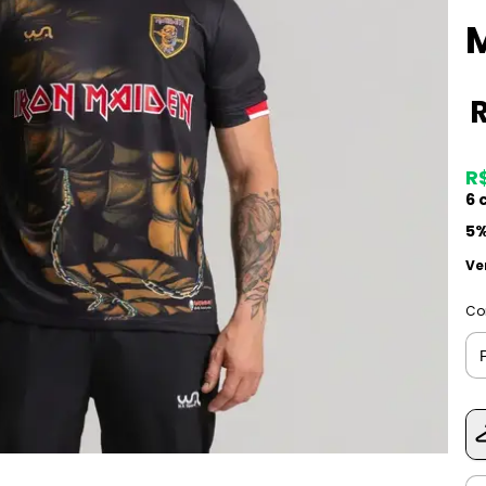
R
6
c
5%
Ve
Co