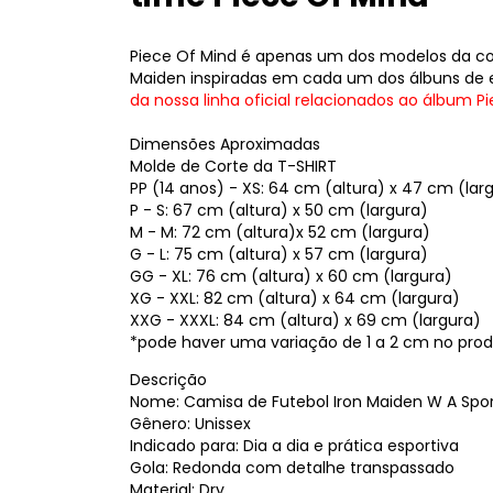
Piece Of Mind é apenas um dos modelos da cole
Maiden inspiradas em cada um dos álbuns de 
da nossa linha oficial relacionados ao álbum P
Dimensões Aproximadas
Molde de Corte da T-SHIRT
PP (14 anos) - XS: 64 cm (altura) x 47 cm (lar
P - S: 67 cm (altura) x 50 cm (largura)
M - M: 72 cm (altura)x 52 cm (largura)
G - L: 75 cm (altura) x 57 cm (largura)
GG - XL: 76 cm (altura) x 60 cm (largura)
XG - XXL: 82 cm (altura) x 64 cm (largura)
XXG - XXXL: 84 cm (altura) x 69 cm (largura)
*pode haver uma variação de 1 a 2 cm no produ
Descrição
Nome: Camisa de Futebol Iron Maiden W A Spor
Gênero: Unissex
Indicado para: Dia a dia e prática esportiva
Gola: Redonda com detalhe transpassado
Material: Dry