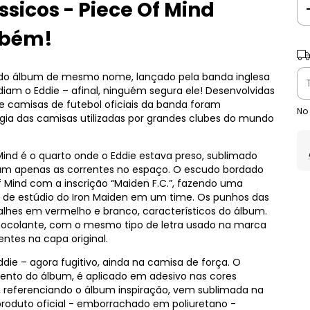
sicos - Piece Of Mind
mbém!
Ent
a do álbum de mesmo nome, lançado pela banda inglesa
diam o Eddie – afinal, ninguém segura ele! Desenvolvidas
de camisas de futebol oficiais da banda foram
No
ia das camisas utilizadas por grandes clubes do mundo
Mind é o quarto onde o Eddie estava preso, sublimado
am apenas as correntes no espaço. O escudo bordado
Of Mind com a inscrição “Maiden F.C.”, fazendo uma
de estúdio do Iron Maiden em um time. Os punhos das
lhes em vermelho e branco, característicos do álbum.
ocolante, com o mesmo tipo de letra usado na marca
ntes na capa original.
die – agora fugitivo, ainda na camisa de força. O
nto do álbum, é aplicado em adesivo nas cores
”, referenciando o álbum inspiração, vem sublimada na
produto oficial - emborrachado em poliuretano -