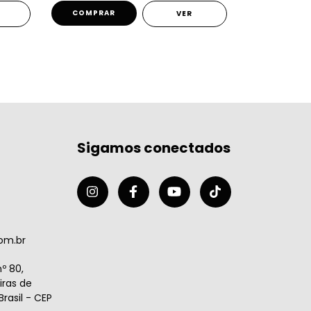
COMPRAR
COMPRA
VER
Sigamos conectados
om.br
º 80,
ras de
rasil - CEP