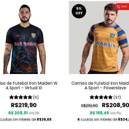
Tam. 
5
%
OFF
sa de Futebol Iron Maiden W
Camisa de Futebol Iron Mai
A Sport - Virtual XI
A Sport - Powerslave
(11)
(37)
R$219,90
R$208,9
R$219,90
R$ 208,91
R$ 198,45
via Pix
via Pix
cuotas sin interés de
R$36,65
6
cuotas sin interés de
R$34,