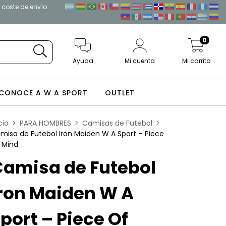
l coste de envío
0
Ayuda
Mi cuenta
Mi carrito
CONOCE A W A SPORT
OUTLET
cio
>
PARA HOMBRES
>
Camisas de Futebol
>
misa de Futebol Iron Maiden W A Sport – Piece
 Mind
Camisa de Futebol
ron Maiden W A
port – Piece Of