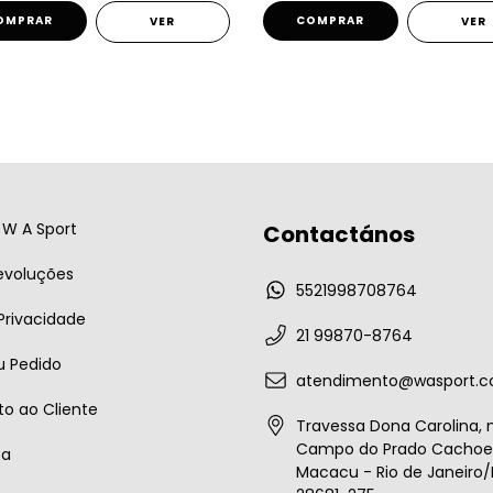
OMPRAR
COMPRAR
VER
VER
W A Sport
Contactános
evoluções
5521998708764
 Privacidade
21 99870-8764
u Pedido
atendimento@wasport.c
o ao Cliente
Travessa Dona Carolina, n
Campo do Prado Cachoei
ta
Macacu - Rio de Janeiro/B