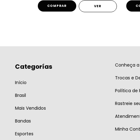
COMPRAR
C
VER
VER
Conheça a 
Categorías
Trocas e D
Início
Política de
Brasil
Rastreie se
Mais Vendidos
Atendiment
Bandas
Minha Con
Esportes