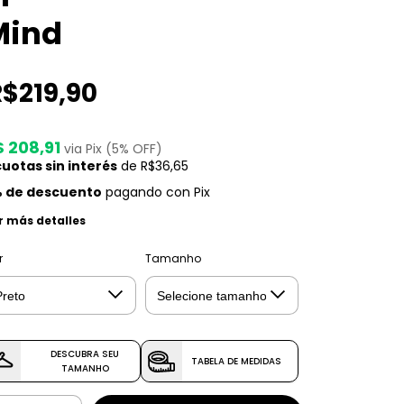
Mind
R$219,90
$ 208,91
via Pix (5% OFF)
uotas sin interés
de
R$36,65
 de descuento
pagando con Pix
r más detalles
r
Tamanho
DESCUBRA SEU
TABELA DE MEDIDAS
TAMANHO