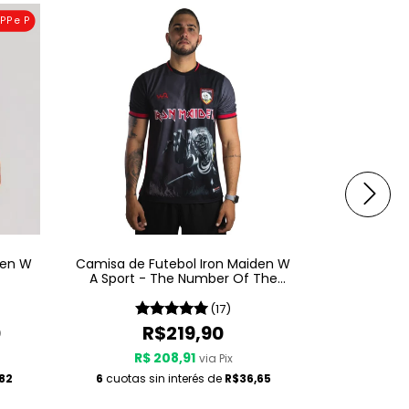
PP e P
den W
Camisa de Futebol Iron Maiden W
Camisa de 
A Sport - The Number Of The
A Sport 
Beast
S
(17)
0
R$219,90
R$ 208,91
R$
via Pix
82
6
cuotas sin interés de
R$36,65
6
cuotas s