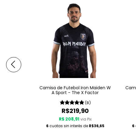
on Maiden W
Camisa de Futebol Iron Maiden W
Cami
or The Dying
A Sport - The X Factor
12)
(8)
0
R$219,90
R$ 208,91
 Pix
via Pix
de
R$36,65
6
cuotas sin interés de
R$36,65
6