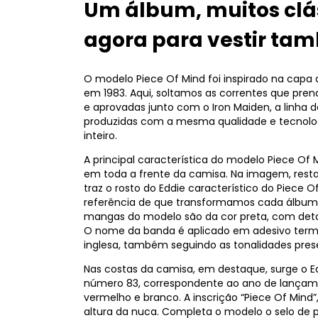
Um álbum, muitos clás
agora para vestir ta
O modelo Piece Of Mind foi inspirado na cap
em 1983. Aqui, soltamos as correntes que pren
e aprovadas junto com o Iron Maiden, a linha 
produzidas com a mesma qualidade e tecnolog
inteiro.
A principal característica do modelo Piece Of 
em toda a frente da camisa. Na imagem, rest
traz o rosto do Eddie característico do Piece 
referência de que transformamos cada álbum 
mangas do modelo são da cor preta, com deta
O nome da banda é aplicado em adesivo term
inglesa, também seguindo as tonalidades prese
Nas costas da camisa, em destaque, surge o Ed
número 83, correspondente ao ano de lançame
vermelho e branco. A inscrição “Piece Of Mind
altura da nuca. Completa o modelo o selo de 