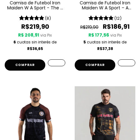
Camisa de Futebol Iron
Camisa de Futebol Iron
Maiden W A Sport - The X
Maiden W A Sport – A
Factor
Matter Of Life And Death
(8)
(12)
R$219,90
R$186,91
R$219,90
R$ 208,91
R$ 177,56
via Pix
via Pix
6
cuotas sin interés de
5
cuotas sin interés de
R$36,65
R$37,38
COMPRAR
COMPRAR