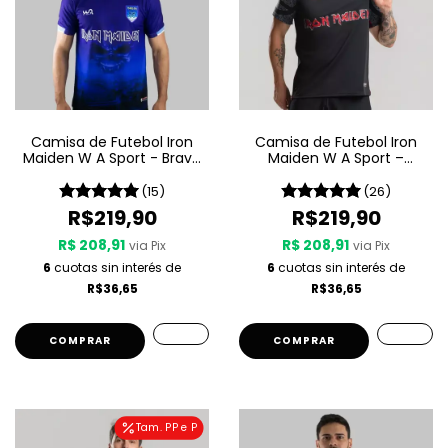
Camisa de Futebol Iron
Camisa de Futebol Iron
Maiden W A Sport - Brave
Maiden W A Sport –
New World
Senjutsu
(15)
(26)
R$219,90
R$219,90
R$ 208,91
R$ 208,91
via Pix
via Pix
6
cuotas sin interés de
6
cuotas sin interés de
R$36,65
R$36,65
COMPRAR
COMPRAR
Tam. PP e P