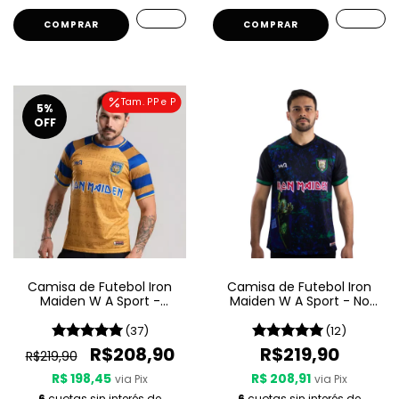
COMPRAR
COMPRAR
Tam. PP e P
5
%
OFF
Camisa de Futebol Iron
Camisa de Futebol Iron
Maiden W A Sport -
Maiden W A Sport - No
Powerslave
Prayer For The Dying
(37)
(12)
R$208,90
R$219,90
R$219,90
R$ 198,45
R$ 208,91
via Pix
via Pix
6
cuotas sin interés de
6
cuotas sin interés de