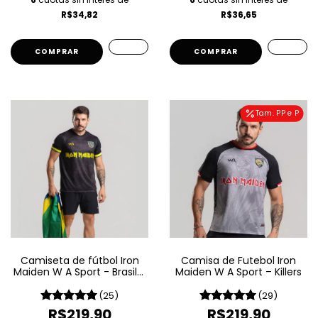
R$34,82
R$36,65
COMPRAR
COMPRAR
Tam. PP e P
Camiseta de fútbol Iron
Camisa de Futebol Iron
Maiden W A Sport - Brasil -
Maiden W A Sport – Killers
Negro
(25)
(29)
R$219,90
R$219,90