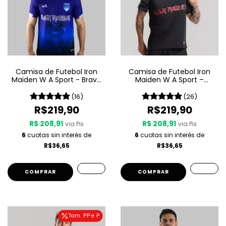
Camisa de Futebol Iron
Camisa de Futebol Iron
Maiden W A Sport - Brave
Maiden W A Sport –
New World
Senjutsu
(16)
(26)
R$219,90
R$219,90
R$ 208,91
R$ 208,91
via Pix
via Pix
6
cuotas sin interés de
6
cuotas sin interés de
R$36,65
R$36,65
COMPRAR
COMPRAR
Tam. PP e P