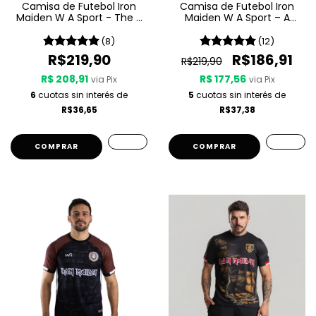
Camisa de Futebol Iron
Camisa de Futebol Iron
Maiden W A Sport - The X
Maiden W A Sport – A
Factor
Matter Of Life And Death
(8)
(12)
R$219,90
R$186,91
R$219,90
R$ 208,91
R$ 177,56
via Pix
via Pix
6
cuotas sin interés de
5
cuotas sin interés de
R$36,65
R$37,38
COMPRAR
COMPRAR