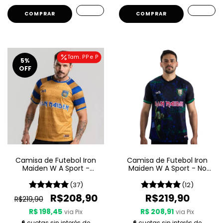
COMPRAR
COMPRAR
Tam. PP e P
5
%
OFF
Camisa de Futebol Iron
Camisa de Futebol Iron
Maiden W A Sport -
Maiden W A Sport - No
Powerslave
Prayer For The Dying
(37)
(12)
R$208,90
R$219,90
R$219,90
R$ 198,45
R$ 208,91
via Pix
via Pix
6
cuotas sin interés de
6
cuotas sin interés de