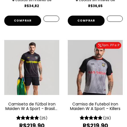
R$34,82
R$36,65
COMPRAR
COMPRAR
Tam. PP e P
Camiseta de fútbol Iron
Camisa de Futebol Iron
Maiden W A Sport - Brasil -
Maiden W A Sport – Killers
Negro
(25)
(29)
R$219,90
R$219,90