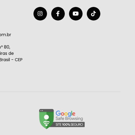
om.br
º 80,
ras de
rasil - CEP