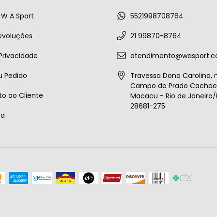
W A Sport
5521998708764
evoluções
21 99870-8764
 Privacidade
atendimento@wasport.c
u Pedido
Travessa Dona Carolina, n
Campo do Prado Cachoei
o ao Cliente
Macacu - Rio de Janeiro/B
28681-275
ta