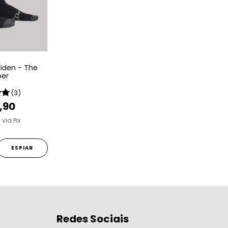
aiden - The
per
(3)
,90
0
via Pix
ESPIAR
Redes Sociais