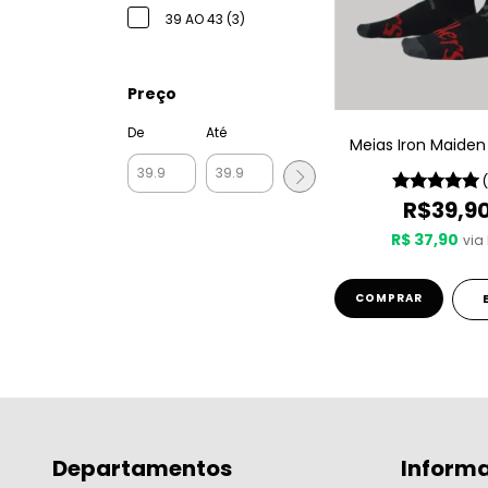
39 AO 43 (3)
Preço
De
Até
Meias Iron Maiden -
R$39,9
R$ 37,90
via 
COMPRAR
Departamentos
Inform