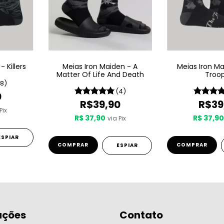
 Killers
Meias Iron Maiden - A
Meias Iron M
Matter Of Life And Death
Troo
(8)
(4)
0
R$39,90
R$39
Pix
R$ 37,90
R$ 37,9
via Pix
ESPIAR
COMPRAR
COMPRAR
ESPIAR
ações
Contato