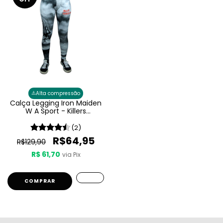
⚠️
Alta compressão
Calça Legging Iron Maiden
W A Sport - Killers
Feminina
(2)
R$64,95
R$129,90
R$ 61,70
via Pix
COMPRAR