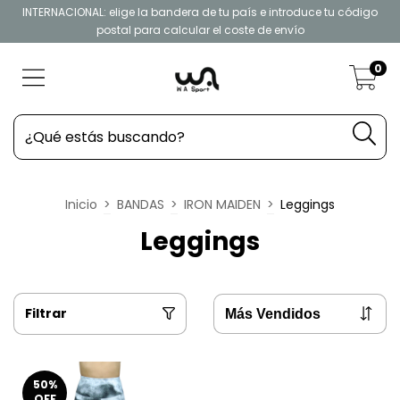
INTERNACIONAL: elige la bandera de tu país e introduce tu código
postal para calcular el coste de envío
0
Inicio
>
BANDAS
>
IRON MAIDEN
>
Leggings
Leggings
Filtrar
50
%
OFF