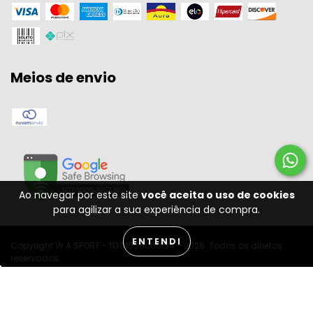
Meios de envio
Ao navegar por este site
você aceita o uso de cookies
para agilizar a sua experiência de compra.
ENTENDI
Copyright W A SPORT - 11301556000134 - 2026. Todos os direitos
reservados.
Desenvolvido por: