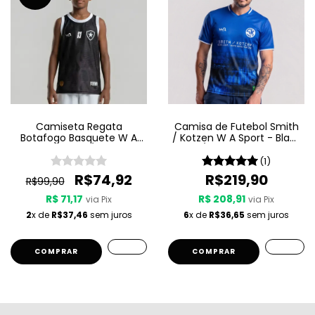
Camiseta Regata
Camisa de Futebol Smith
Botafogo Basquete W A
/ Kotzen W A Sport - Black
Sport Jogo 3 25/26 - Preta
Light / White Noise - Azul
- Infantil
(1)
R$74,92
R$219,90
R$99,90
R$ 71,17
R$ 208,91
via Pix
via Pix
2
x de
R$37,46
sem juros
6
x de
R$36,65
sem juros
COMPRAR
COMPRAR