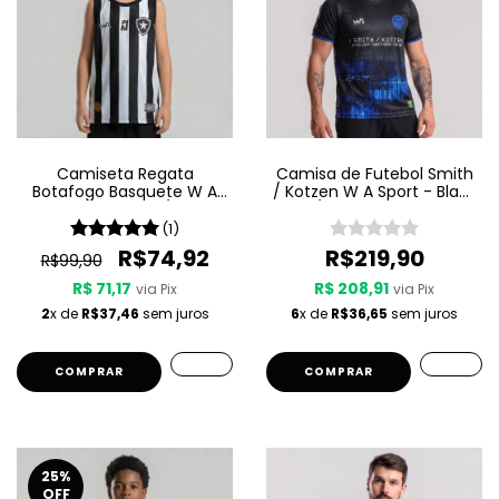
Camiseta Regata
Camisa de Futebol Smith
Botafogo Basquete W A
/ Kotzen W A Sport - Black
Sport Jogo 1 25/26 -
Light / White Noise - Preta
Listrada - Infantil
(1)
R$74,92
R$219,90
R$99,90
R$ 71,17
R$ 208,91
via Pix
via Pix
2
x de
R$37,46
sem juros
6
x de
R$36,65
sem juros
COMPRAR
COMPRAR
25
%
OFF