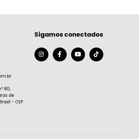
Sigamos conectados
om.br
º 80,
ras de
rasil - CEP