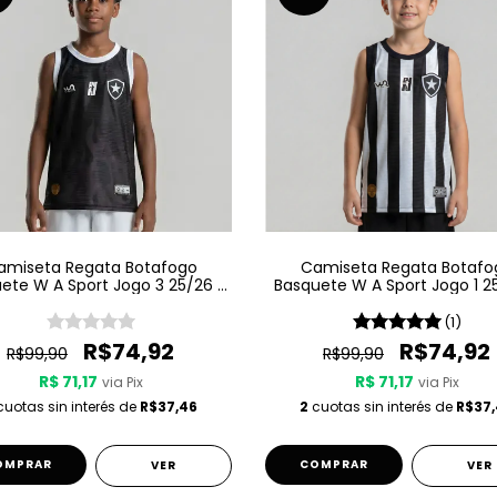
amiseta Regata Botafogo
Camiseta Regata Botafo
ete W A Sport Jogo 3 25/26 -
Basquete W A Sport Jogo 1 2
Preta
Listrada
(1)
R$74,92
R$74,92
R$99,90
R$99,90
R$ 71,17
R$ 71,17
via Pix
via Pix
uotas sin interés de
R$37,46
2
cuotas sin interés de
R$37
OMPRAR
COMPRAR
VER
VER