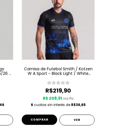
go
Camisa de Futebol Smith / Kotzen
5/26 -
W A Sport - Black Light / White
Noise - Preta
R$219,90
R$ 208,91
via Pix
,46
6
cuotas sin interés de
R$36,65
COMPRAR
VER