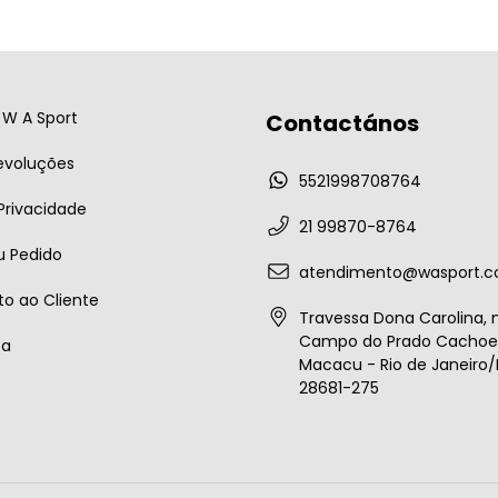
W A Sport
Contactános
evoluções
5521998708764
 Privacidade
21 99870-8764
u Pedido
atendimento@wasport.c
o ao Cliente
Travessa Dona Carolina, n
Campo do Prado Cachoei
ta
Macacu - Rio de Janeiro/B
28681-275