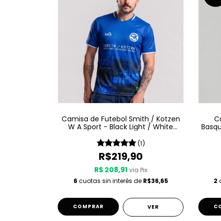
Camisa de Futebol Smith / Kotzen
C
W A Sport - Black Light / White
Basqu
Noise - Azul
(1)
R$219,90
R$ 208,91
via Pix
6
cuotas sin interés de
R$36,65
2
c
COMPRAR
C
VER