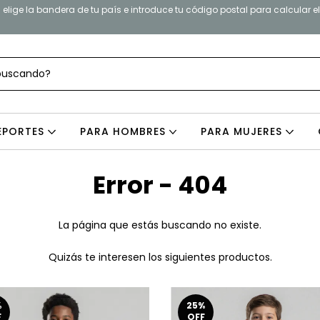
elige la bandera de tu país e introduce tu código postal para calcular e
EPORTES
PARA HOMBRES
PARA MUJERES
Error - 404
La página que estás buscando no existe.
Quizás te interesen los siguientes productos.
%
25
%
F
OFF