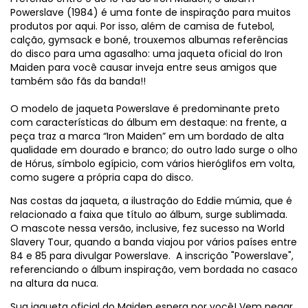
Powerslave (1984) é uma fonte de inspiração para muitos
produtos por aqui. Por isso, além de camisa de futebol,
calção, gymsack e boné, trouxemos albumas referências
do disco para uma agasalho: uma jaqueta oficial do Iron
Maiden para você causar inveja entre seus amigos que
também são fãs da banda!!
O modelo de jaqueta Powerslave é predominante preto
com características do álbum em destaque: na frente, a
peça traz a marca “Iron Maiden” em um bordado de alta
qualidade em dourado e branco; do outro lado surge o olho
de Hórus, símbolo egípicio, com vários hieróglifos em volta,
como sugere a própria capa do disco.
Nas costas da jaqueta, a ilustração do Eddie múmia, que é
relacionado a faixa que título ao álbum, surge sublimada.
O mascote nessa versão, inclusive, fez sucesso na World
Slavery Tour, quando a banda viajou por vários países entre
84 e 85 para divulgar Powerslave. A inscrição "Powerslave",
referenciando o álbum inspiração, vem bordada no casaco
na altura da nuca.
Sua jaqueta oficial do Maiden espera por você! Vem pegar