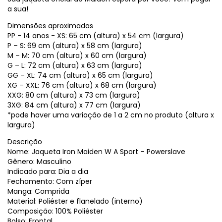
a sua!
Dimensões aproximadas
PP - 14 anos - XS: 65 cm (altura) x 54 cm (largura)
P – S: 69 cm (altura) x 58 cm (largura)
M – M: 70 cm (altura) x 60 cm (largura)
G – L: 72 cm (altura) x 63 cm (largura)
GG – XL: 74 cm (altura) x 65 cm (largura)
XG – XXL: 76 cm (altura) x 68 cm (largura)
XXG: 80 cm (altura) x 73 cm (largura)
3XG: 84 cm (altura) x 77 cm (largura)
*pode haver uma variação de 1 a 2 cm no produto (altura x
largura)
Descrição
Nome: Jaqueta Iron Maiden W A Sport – Powerslave
Gênero: Masculino
Indicado para: Dia a dia
Fechamento: Com zíper
Manga: Comprida
Material: Poliéster e flanelado (interno)
Composição: 100% Poliéster
Bolso: Frontal