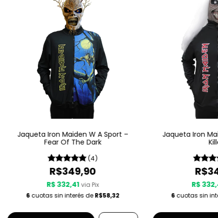
Jaqueta Iron Maiden W A Sport –
Jaqueta Iron Ma
Fear Of The Dark
Kil
(4)
R$349,90
R$34
R$ 332,41
R$ 332,
via Pix
6
cuotas sin interés de
R$58,32
6
cuotas sin in