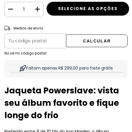
CAMBIAR CP
Entregas para el CP:
Medios de envío
CALCULAR
No sé mi código postal
Faltam apenas R$ 299,00 para frete grátis
Jaqueta Powerslave: vista
seu álbum favorito e fique
longe do frio
Preferido entre 9 de 10 fãs do Iron Maiden, o álbum