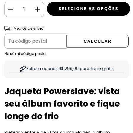
CAMBIAR CP
Entregas para el CP:
Medios de envío
CALCULAR
No sé mi código postal
Faltam apenas R$ 299,00 para frete grátis
Jaqueta Powerslave: vista
seu álbum favorito e fique
longe do frio
Preferido entre 9 de 10 fãs do Iron Maiden, o álbum