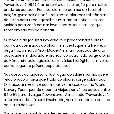
Powerslave (1984) é uma fonte de inspiração para muitos
produtos por aqui. Por isso, além de camisa de futebol,
calção, gymsack e boné, trouxemos albumas referências
do disco para uma agasalho: uma jaqueta oficial do Iron
Maiden para você causar inveja entre seus amigos que
também são fãs da banda!!
O modelo de jaqueta Powerslave é predominante preto
com características do álbum em destaque: na frente, a
peça traz a marca “Iron Maiden” em um bordado de alta
qualidade em dourado e branco; do outro lado surge o olho
de Hórus, símbolo egípicio, com vários hieróglifos em volta,
como sugere a própria capa do disco.
Nas costas da jaqueta, a ilustração do Eddie múmia, que é
relacionado a faixa que título ao álbum, surge sublimada.
O mascote nessa versão, inclusive, fez sucesso na World
Slavery Tour, quando a banda viajou por vários países entre
84 e 85 para divulgar Powerslave. A inscrição "Powerslave",
referenciando o álbum inspiração, vem bordada no casaco
na altura da nuca.
Sua jaqueta oficial do Maiden espera por você! Vem pegar