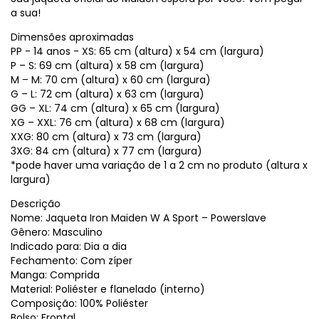
a sua!
Dimensões aproximadas
PP - 14 anos - XS: 65 cm (altura) x 54 cm (largura)
P – S: 69 cm (altura) x 58 cm (largura)
M – M: 70 cm (altura) x 60 cm (largura)
G – L: 72 cm (altura) x 63 cm (largura)
GG – XL: 74 cm (altura) x 65 cm (largura)
XG – XXL: 76 cm (altura) x 68 cm (largura)
XXG: 80 cm (altura) x 73 cm (largura)
3XG: 84 cm (altura) x 77 cm (largura)
*pode haver uma variação de 1 a 2 cm no produto (altura x
largura)
Descrição
Nome: Jaqueta Iron Maiden W A Sport – Powerslave
Gênero: Masculino
Indicado para: Dia a dia
Fechamento: Com zíper
Manga: Comprida
Material: Poliéster e flanelado (interno)
Composição: 100% Poliéster
Bolso: Frontal