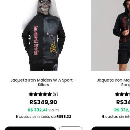
Jaqueta Iron Maiden W A Sport –
Jaqueta Iron Ma
Killers
Senj
(8)
R$349,90
R$34
R$ 332,41
R$ 332,
via Pix
6
cuotas sin interés de
R$58,32
6
cuotas sin in