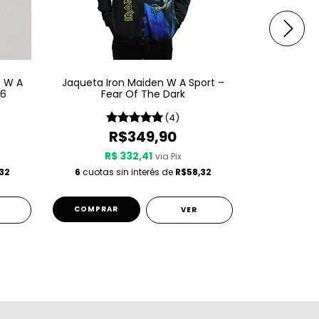
e W A
Jaqueta Iron Maiden W A Sport –
Jaqueta Ir
26
Fear Of The Dark
Some
(4)
R$349,90
R
R$ 332,41
R$
via Pix
32
6
cuotas sin interés de
R$58,32
6
cuotas s
COMPRAR
COMPRA
VER