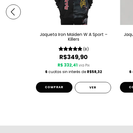
W A Sport –
Jaqueta Iron Maiden W A Sport –
Jaqu
 Time
Killers
(4)
(8)
90
R$349,90
R$ 332,41
 Pix
via Pix
de
R$58,32
6
cuotas sin interés de
R$58,32
6
COMPRAR
C
VER
VER