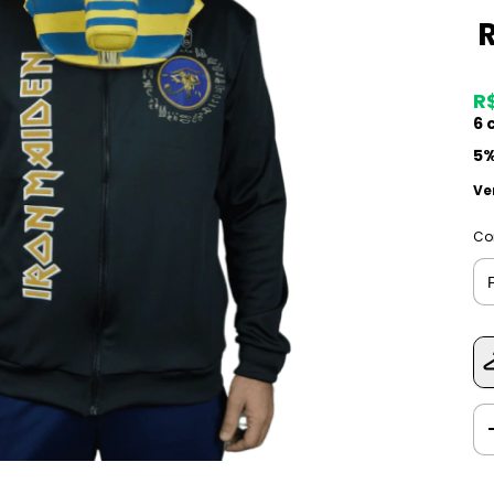
R
6
c
5%
Ve
Co