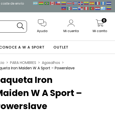
l coste de envío
0
Ayuda
Mi cuenta
Mi carrito
CONOCE A W A SPORT
OUTLET
cio
>
PARA HOMBRES
>
Agasalhos
>
queta Iron Maiden W A Sport – Powerslave
aqueta Iron
aiden W A Sport –
Powerslave