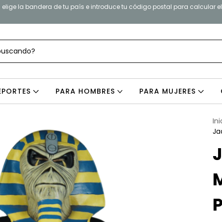
elige la bandera de tu país e introduce tu código postal para calcular e
EPORTES
PARA HOMBRES
PARA MUJERES
Ini
Ja
J
M