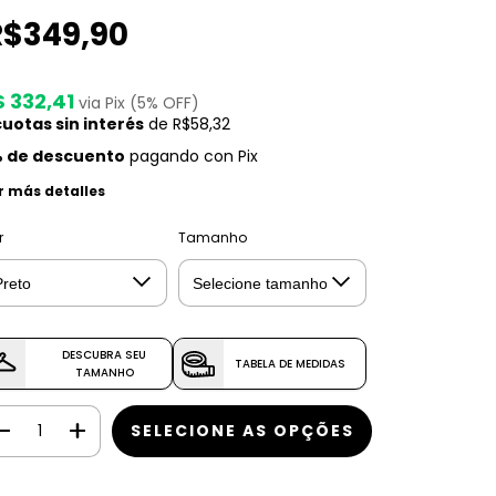
R$349,90
$ 332,41
via Pix (5% OFF)
uotas sin interés
de
R$58,32
 de descuento
pagando con Pix
r más detalles
r
Tamanho
DESCUBRA SEU
TABELA DE MEDIDAS
TAMANHO