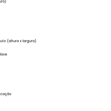
ura)
to (altura x largura)
lave
ricação