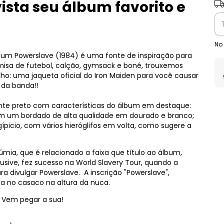
ista seu álbum favorito e
Ent
No
álbum Powerslave (1984) é uma fonte de inspiração para
amisa de futebol, calção, gymsack e boné, trouxemos
ho: uma jaqueta oficial do Iron Maiden para você causar
 da banda!!
te preto com características do álbum em destaque:
 em um bordado de alta qualidade em dourado e branco;
gípicio, com vários hieróglifos em volta, como sugere a
úmia, que é relacionado a faixa que título ao álbum,
usive, fez sucesso na World Slavery Tour, quando a
ra divulgar Powerslave. A inscrição "Powerslave",
a no casaco na altura da nuca.
! Vem pegar a sua!