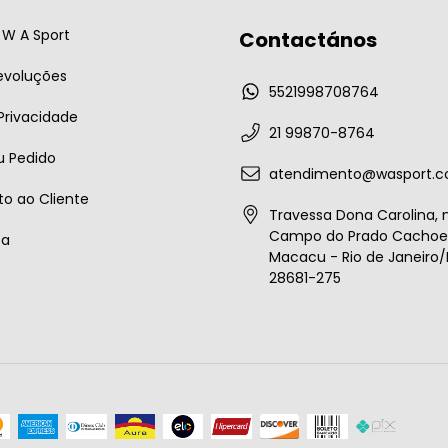
W A Sport
Contactános
evoluções
5521998708764
 Privacidade
21 99870-8764
u Pedido
atendimento@wasport.c
o ao Cliente
Travessa Dona Carolina, n
Campo do Prado Cachoei
ta
Macacu - Rio de Janeiro/B
28681-275