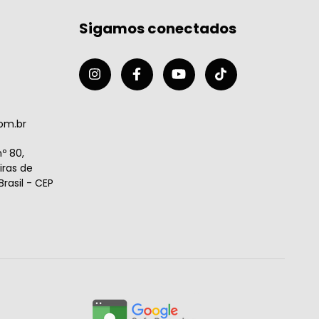
Sigamos conectados
om.br
º 80,
ras de
rasil - CEP