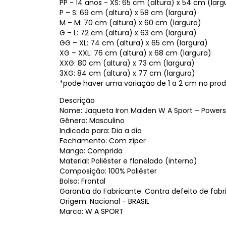
PP - 14 anos - XS: 65 cm (altura) x 54 cm (larg
P – S: 69 cm (altura) x 58 cm (largura)
M – M: 70 cm (altura) x 60 cm (largura)
G – L: 72 cm (altura) x 63 cm (largura)
GG – XL: 74 cm (altura) x 65 cm (largura)
XG – XXL: 76 cm (altura) x 68 cm (largura)
XXG: 80 cm (altura) x 73 cm (largura)
3XG: 84 cm (altura) x 77 cm (largura)
*pode haver uma variação de 1 a 2 cm no produ
Descrição
Nome: Jaqueta Iron Maiden W A Sport – Powers
Gênero: Masculino
Indicado para: Dia a dia
Fechamento: Com zíper
Manga: Comprida
Material: Poliéster e flanelado (interno)
Composição: 100% Poliéster
Bolso: Frontal
Garantia do Fabricante: Contra defeito de fab
Origem: Nacional - BRASIL
Marca: W A SPORT