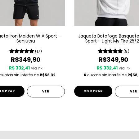
eta Iron Maiden W A Sport –
Jaqueta Botafogo Basquet
Senjutsu
Sport - Light My Fire 25/
(17)
(8)
R$349,90
R$349,90
R$ 332,41
R$ 332,41
via Pix
via Pix
cuotas sin interés de
R$58,32
6
cuotas sin interés de
R$58,
OMPRAR
COMPRAR
VER
VER