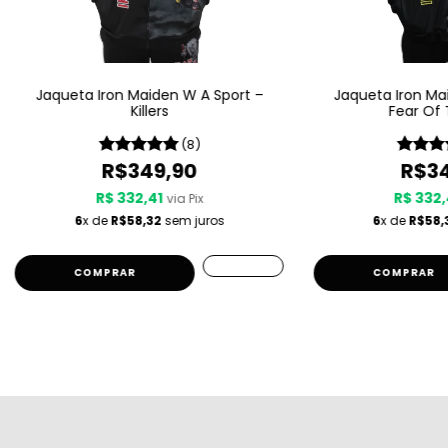
Jaqueta Iron Maiden W A Sport –
Jaqueta Iron Ma
Killers
Fear Of 
(8)
R$349,90
R$34
R$ 332,41
R$ 332,
via Pix
6
x de
R$58,32
sem juros
6
x de
R$58,
COMPRAR
COMPRAR