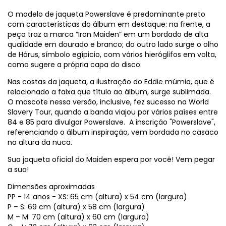
O modelo de jaqueta Powerslave é predominante preto
com características do álbum em destaque: na frente, a
peça traz a marca “Iron Maiden” em um bordado de alta
qualidade em dourado e branco; do outro lado surge o olho
de Hórus, símbolo egípicio, com vários hieróglifos em volta,
como sugere a própria capa do disco.
Nas costas da jaqueta, a ilustração do Eddie múmia, que é
relacionado a faixa que título ao álbum, surge sublimada.
O mascote nessa versão, inclusive, fez sucesso na World
Slavery Tour, quando a banda viajou por vários países entre
84 e 85 para divulgar Powerslave. A inscrição "Powerslave",
referenciando o álbum inspiração, vem bordada no casaco
na altura da nuca.
Sua jaqueta oficial do Maiden espera por você! Vem pegar
a sua!
Dimensões aproximadas
PP - 14 anos - XS: 65 cm (altura) x 54 cm (largura)
P – S: 69 cm (altura) x 58 cm (largura)
M – M: 70 cm (altura) x 60 cm (largura)