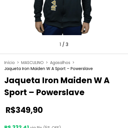
1
/
3
Início
>
MASCULINO
>
Agasalhos
>
Jaqueta Iron Maiden W A Sport – Powerslave
Jaqueta Iron Maiden W A
Sport – Powerslave
R$349,90
R$ 332,41
via Pix (5% OFF)