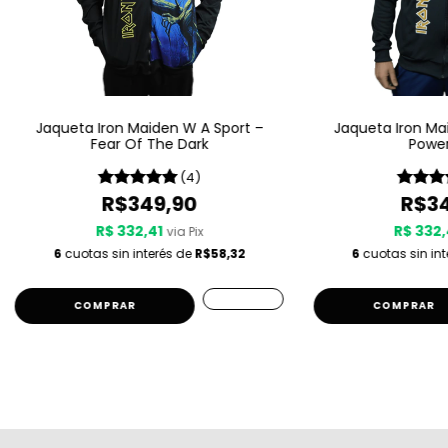
Jaqueta Iron Maiden W A Sport –
Jaqueta Iron Ma
Fear Of The Dark
Power
(4)
R$349,90
R$34
R$ 332,41
R$ 332,
via Pix
6
cuotas sin interés de
R$58,32
6
cuotas sin in
COMPRAR
COMPRAR