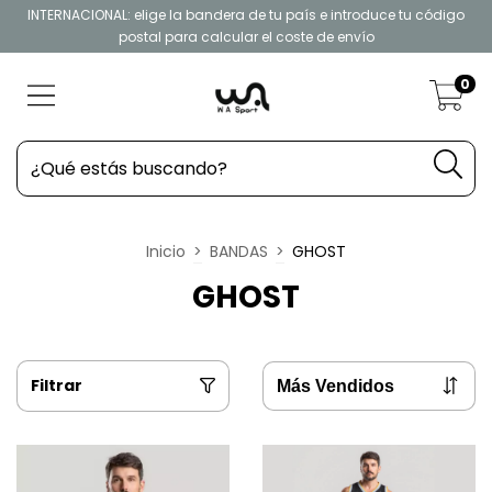
INTERNACIONAL: elige la bandera de tu país e introduce tu código
postal para calcular el coste de envío
0
Inicio
>
BANDAS
>
GHOST
GHOST
Filtrar