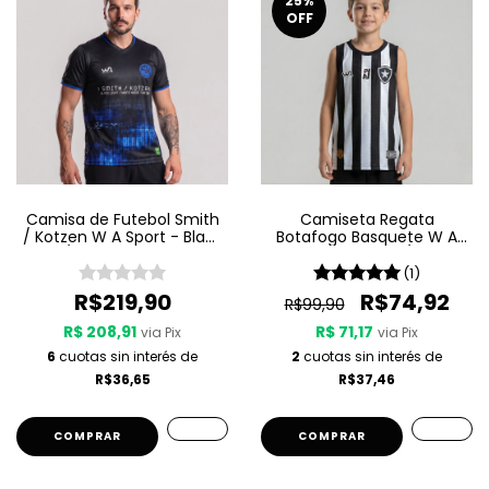
25
%
OFF
Camisa de Futebol Smith
Camiseta Regata
/ Kotzen W A Sport - Black
Botafogo Basquete W A
Light / White Noise - Preta
Sport Jogo 1 25/26 -
Listrada
(1)
R$219,90
R$74,92
R$99,90
R$ 208,91
R$ 71,17
via Pix
via Pix
6
cuotas sin interés de
2
cuotas sin interés de
R$36,65
R$37,46
COMPRAR
COMPRAR