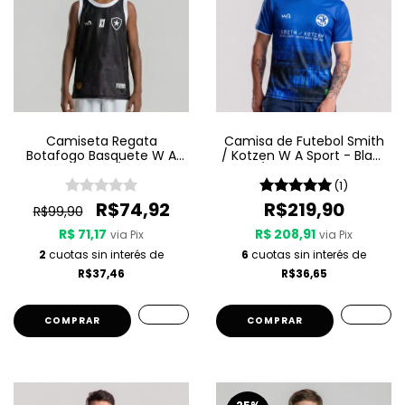
Camiseta Regata
Camisa de Futebol Smith
Botafogo Basquete W A
/ Kotzen W A Sport - Black
Sport Jogo 3 25/26 - Preta
Light / White Noise - Azul
(1)
R$74,92
R$219,90
R$99,90
R$ 71,17
R$ 208,91
via Pix
via Pix
2
cuotas sin interés de
6
cuotas sin interés de
R$37,46
R$36,65
COMPRAR
COMPRAR