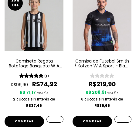
25
%
OFF
Camiseta Regata
Camisa de Futebol Smith
Botafogo Basquete W A
/ Kotzen W A Sport - Black
Sport Jogo 1 25/26 -
Light / White Noise - Preta
Listrada
(1)
R$74,92
R$219,90
R$99,90
R$ 71,17
R$ 208,91
via Pix
via Pix
2
cuotas sin interés de
6
cuotas sin interés de
R$37,46
R$36,65
COMPRAR
COMPRAR