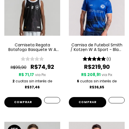
Camiseta Regata
Camisa de Futebol Smith
Botafogo Basquete W A
/ Kotzen W A Sport - Black
Sport Jogo 3 25/26 - Preta
Light / White Noise - Azul
(1)
R$74,92
R$219,90
R$99,90
R$ 71,17
R$ 208,91
via Pix
via Pix
2
cuotas sin interés de
6
cuotas sin interés de
R$37,46
R$36,65
COMPRAR
COMPRAR