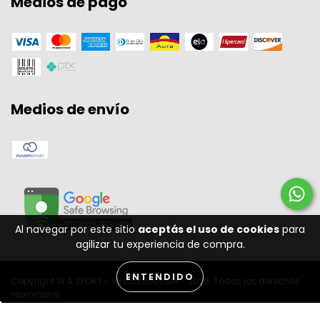
Medios de pago
Medios de envío
Al navegar por este sitio
aceptás el uso de cookies
para
agilizar tu experiencia de compra.
ENTENDIDO
Copyright W A SPORT - 11301556000134 - 2026. Todos los derechos
reservados.
Desenvolvido por: