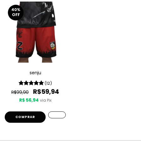
40
%
OFF
senju
(12)
R$59,94
R$99,90
R$ 56,94
via Pix
COMPRAR