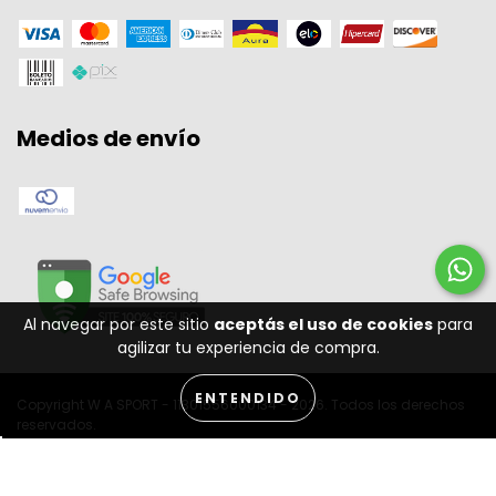
Medios de envío
Al navegar por este sitio
aceptás el uso de cookies
para
agilizar tu experiencia de compra.
ENTENDIDO
Copyright W A SPORT - 11301556000134 - 2026. Todos los derechos
reservados.
Desenvolvido por: