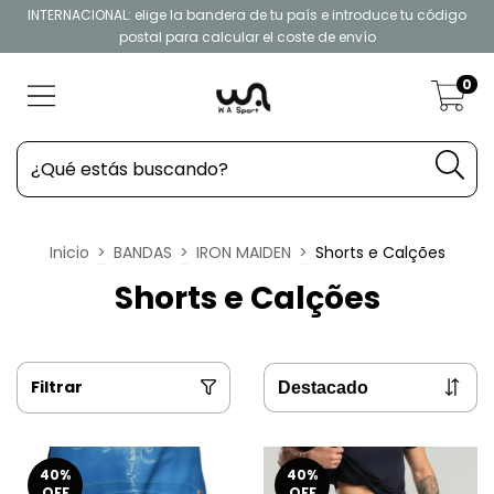
INTERNACIONAL: elige la bandera de tu país e introduce tu código
postal para calcular el coste de envío
0
Inicio
>
BANDAS
>
IRON MAIDEN
>
Shorts e Calções
Shorts e Calções
Filtrar
40
%
40
%
OFF
OFF