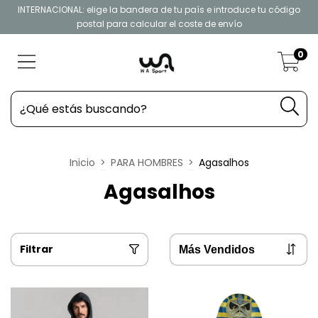
INTERNACIONAL: elige la bandera de tu país e introduce tu código
postal para calcular el coste de envío
0
Inicio
>
PARA HOMBRES
>
Agasalhos
Agasalhos
Filtrar