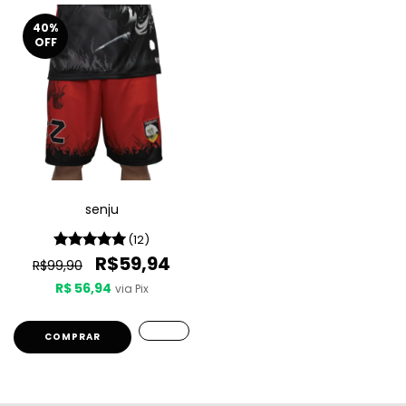
40
%
OFF
senju
(12)
R$59,94
R$99,90
R$ 56,94
via Pix
COMPRAR