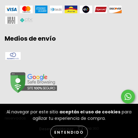
Medios de envío
Al navegar por este sitio
aceptás el uso de cookies
para
Copyright W A SPORT - 11301556000134 - 2026. Todos los derechos
agilizar tu experiencia de compra.
reservados.
Desenvolvido por:
ENTENDIDO