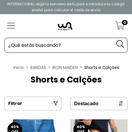
INTERNACIONAL: elige la bandera de tu país e introduce tu código
postal para calcular el coste de envío
0
Inicio
>
BANDAS
>
IRON MAIDEN
>
Shorts e Calções
Shorts e Calções
Filtrar
40
%
40
%
OFF
OFF