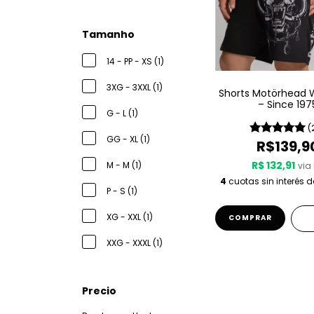
Tamanho
14 - PP - XS (1)
3XG - 3XXL (1)
Shorts Motörhead 
– Since 197
G - L (1)
(
GG - XL (1)
R$139,9
R$ 132,91
M - M (1)
via 
4
cuotas sin interés 
P - S (1)
XG - XXL (1)
COMPRAR
XXG - XXXL (1)
Precio