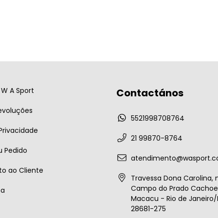
W A Sport
Contactános
evoluções
5521998708764
 Privacidade
21 99870-8764
u Pedido
atendimento@wasport.c
o ao Cliente
Travessa Dona Carolina, n
Campo do Prado Cachoei
ta
Macacu - Rio de Janeiro/B
28681-275