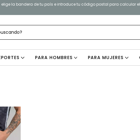
elige la bandera de tu país e introduce tu código postal para calcular e
EPORTES
PARA HOMBRES
PARA MUJERES