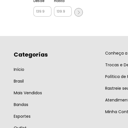
Desde
Hasta
Conheça a 
Categorías
Trocas e D
Início
Política de
Brasil
Rastreie se
Mais Vendidos
Atendiment
Bandas
Minha Con
Esportes
Outlet