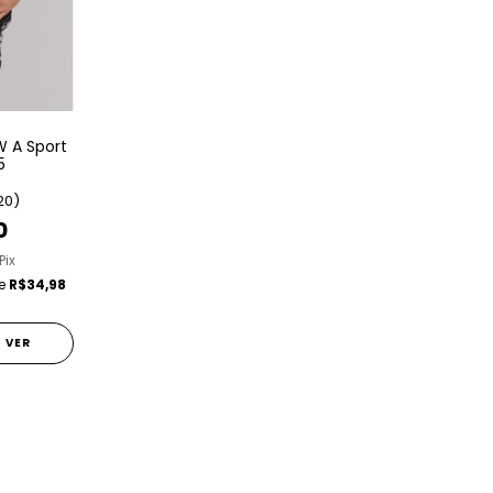
W A Sport
5
20)
0
Pix
de
R$34,98
VER