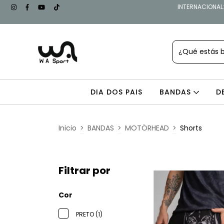
INTERNACIONAL: 
DIA DOS PAIS
BANDAS
D
Inicio
>
BANDAS
>
MOTÖRHEAD
>
Shorts
Filtrar por
Cor
PRETO (1)