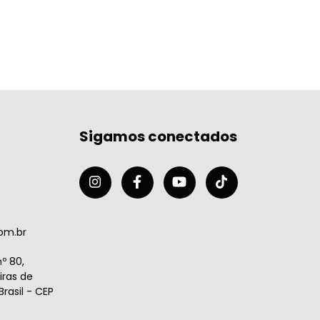
Sigamos conectados
om.br
º 80,
ras de
rasil - CEP