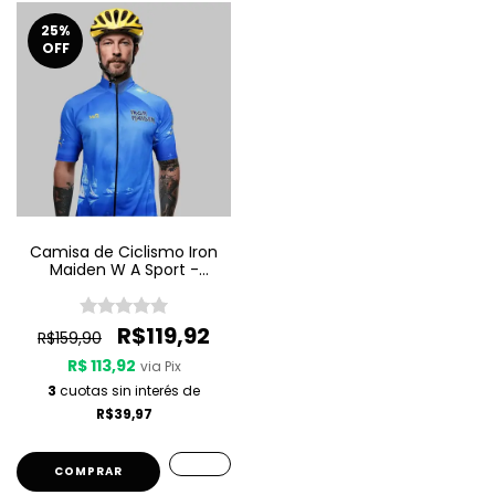
25
%
OFF
Camisa de Ciclismo Iron
Maiden W A Sport -
Seventh Son Of A Seventh
Son
R$119,92
R$159,90
R$ 113,92
via Pix
3
cuotas sin interés de
R$39,97
COMPRAR