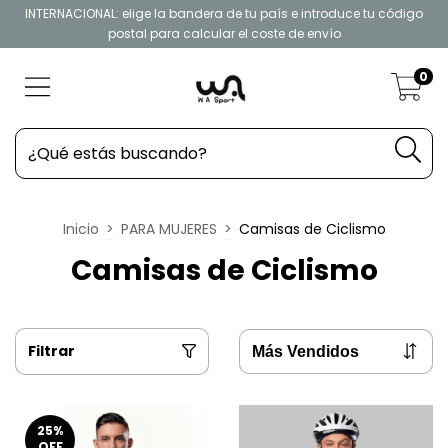
INTERNACIONAL: elige la bandera de tu país e introduce tu código
postal para calcular el coste de envío
0
Inicio
>
PARA MUJERES
>
Camisas de Ciclismo
Camisas de Ciclismo
Filtrar
25
%
OFF