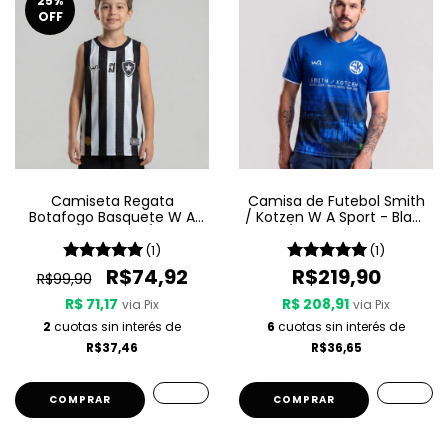
25
%
OFF
Camiseta Regata
Camisa de Futebol Smith
Botafogo Basquete W A
/ Kotzen W A Sport - Black
Sport Jogo 1 25/26 -
Light / White Noise - Azul
Listrada
(1)
(1)
R$74,92
R$219,90
R$99,90
R$ 71,17
R$ 208,91
via Pix
via Pix
2
cuotas sin interés de
6
cuotas sin interés de
R$37,46
R$36,65
COMPRAR
COMPRAR