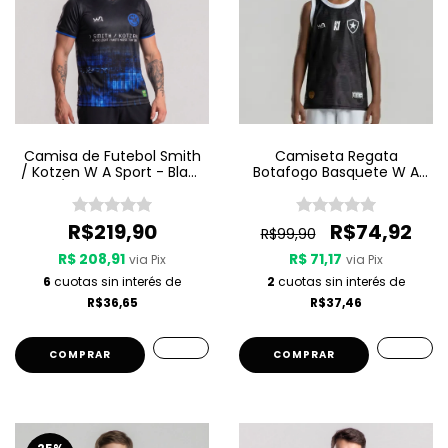
Camisa de Futebol Smith
Camiseta Regata
/ Kotzen W A Sport - Black
Botafogo Basquete W A
Light / White Noise - Preta
Sport Jogo 3 25/26 - Preta
R$219,90
R$74,92
R$99,90
R$ 208,91
R$ 71,17
via Pix
via Pix
6
cuotas sin interés de
2
cuotas sin interés de
R$36,65
R$37,46
COMPRAR
COMPRAR