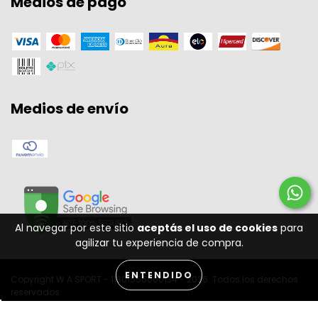
Medios de pago
Medios de envío
Al navegar por este sitio
aceptás el uso de cookies
para
agilizar tu experiencia de compra.
ENTENDIDO
Copyright W A SPORT - 11301556000134 - 2026. Todos los derechos
reservados.
Desenvolvido por: