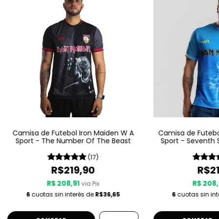
Camisa de Futebol Iron Maiden W A
Camisa de Futebo
Sport - The Number Of The Beast
Sport - Seventh 
S
(17)
R$219,90
R$21
R$ 208,91
R$ 208,
via Pix
6
cuotas sin interés de
R$36,65
6
cuotas sin in