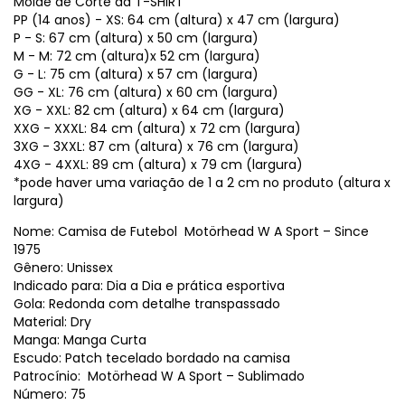
Molde de Corte da T-SHIRT
PP (14 anos) - XS: 64 cm (altura) x 47 cm (largura)
P - S: 67 cm (altura) x 50 cm (largura)
M - M: 72 cm (altura)x 52 cm (largura)
G - L: 75 cm (altura) x 57 cm (largura)
GG - XL: 76 cm (altura) x 60 cm (largura)
XG - XXL: 82 cm (altura) x 64 cm (largura)
XXG - XXXL: 84 cm (altura) x 72 cm (largura)
3XG - 3XXL: 87 cm (altura) x 76 cm (largura)
4XG - 4XXL: 89 cm (altura) x 79 cm (largura)
*pode haver uma variação de 1 a 2 cm no produto (altura x
largura)
Nome: Camisa de Futebol Motörhead W A Sport – Since
1975
Gênero: Unissex
Indicado para: Dia a Dia e prática esportiva
Gola: Redonda com detalhe transpassado
Material: Dry
Manga: Manga Curta
Escudo: Patch tecelado bordado na camisa
Patrocínio: Motörhead W A Sport – Sublimado
Número: 75