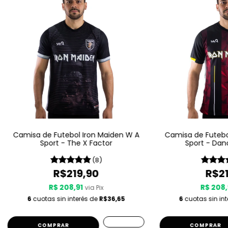
Camisa de Futebol Iron Maiden W A
Camisa de Futebo
Sport - The X Factor
Sport - Dan
(8)
R$219,90
R$21
R$ 208,91
R$ 208,
via Pix
6
cuotas sin interés de
R$36,65
6
cuotas sin in
COMPRAR
COMPRAR