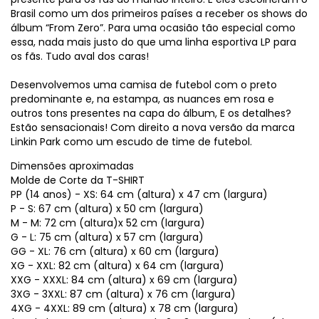
Brasil como um dos primeiros países a receber os shows do
álbum “From Zero”. Para uma ocasião tão especial como
essa, nada mais justo do que uma linha esportiva LP para
os fãs. Tudo aval dos caras!
Desenvolvemos uma camisa de futebol com o preto
predominante e, na estampa, as nuances em rosa e
outros tons presentes na capa do álbum, E os detalhes?
Estão sensacionais! Com direito a nova versão da marca
Linkin Park como um escudo de time de futebol.
Dimensões aproximadas
Molde de Corte da T-SHIRT
PP (14 anos) - XS: 64 cm (altura) x 47 cm (largura)
P - S: 67 cm (altura) x 50 cm (largura)
M - M: 72 cm (altura)x 52 cm (largura)
G - L: 75 cm (altura) x 57 cm (largura)
GG - XL: 76 cm (altura) x 60 cm (largura)
XG - XXL: 82 cm (altura) x 64 cm (largura)
XXG - XXXL: 84 cm (altura) x 69 cm (largura)
3XG - 3XXL: 87 cm (altura) x 76 cm (largura)
4XG - 4XXL: 89 cm (altura) x 78 cm (largura)