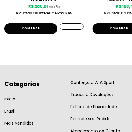
R$ 208,91
R$ 198,
via Pix
6
cuotas sin interés de
R$36,65
6
cuotas sin in
COMPRAR
COMPRAR
Conheça a W A Sport
Categorías
Trocas e Devoluções
Início
Política de Privacidade
Brasil
Rastreie seu Pedido
Mais Vendidos
Atendimento ao Cliente