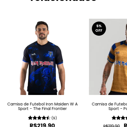
5
%
OFF
Camisa de Futebol Iron Maiden W A
Camisa de Futebo
Sport - The Final Frontier
Sport - P
(9)
R$219,90
R$219,90