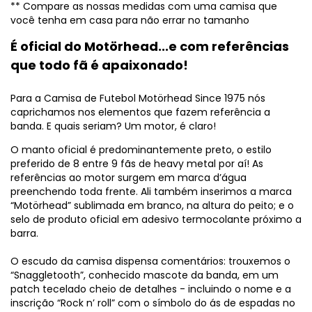
** Compare as nossas medidas com uma camisa que
você tenha em casa para não errar no tamanho
É oficial do Motörhead...e com referências
que todo fã é apaixonado!
Para a Camisa de Futebol Motörhead Since 1975 nós
caprichamos nos elementos que fazem referência a
banda. E quais seriam? Um motor, é claro!
O manto oficial é predominantemente preto, o estilo
preferido de 8 entre 9 fãs de heavy metal por aí! As
referências ao motor surgem em marca d’água
preenchendo toda frente. Ali também inserimos a marca
“Motörhead” sublimada em branco, na altura do peito; e o
selo de produto oficial em adesivo termocolante próximo a
barra.
O escudo da camisa dispensa comentários: trouxemos o
“Snaggletooth”, conhecido mascote da banda, em um
patch tecelado cheio de detalhes - incluindo o nome e a
inscrição “Rock n’ roll” com o símbolo do ás de espadas no