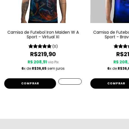
Camisa de Futebol Iron Maiden W A
Camisa de Futebo
Sport - Virtual XI
Sport - Bra
(11)
R$219,90
R$21
R$ 208,91
R$ 208,
via Pix
6
x de
R$36,65
sem juros
6
x de
R$36,
COMPRAR
COMPRAR