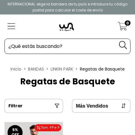
INTERNACIONAL: elige la bandera de tu país e introduce tu código
postal para calcular el coste de envío
0
Inicio
>
BANDAS
>
LINKIN PARK
>
Regatas de Basquete
Regatas de Basquete
Filtrar
Tam. PP e P
5
%
OFF