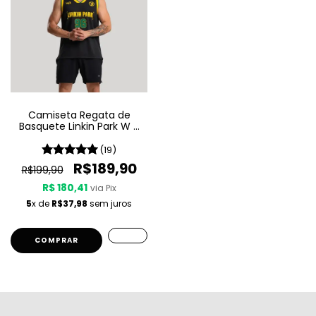
Camiseta Regata de
Basquete Linkin Park W A
Sport - Brazilian Edition
(19)
R$189,90
R$199,90
R$ 180,41
via Pix
5
x de
R$37,98
sem juros
COMPRAR