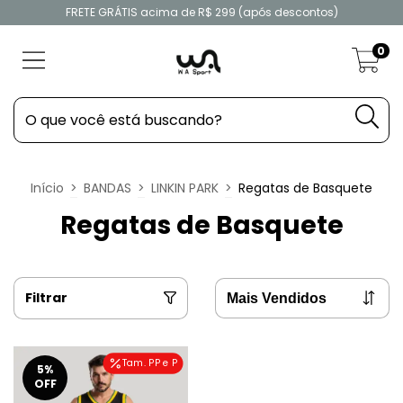
FRETE GRÁTIS acima de R$ 299 (após descontos)
0
Início
>
BANDAS
>
LINKIN PARK
>
Regatas de Basquete
Regatas de Basquete
Filtrar
Tam. PP e P
5
%
OFF