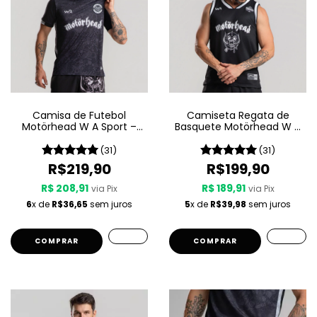
Camisa de Futebol
Camiseta Regata de
Motörhead W A Sport –
Basquete Motörhead W A
Since 1975
Sport – Since 1975
(31)
(31)
R$219,90
R$199,90
R$ 208,91
R$ 189,91
via Pix
via Pix
6
x de
R$36,65
sem juros
5
x de
R$39,98
sem juros
COMPRAR
COMPRAR