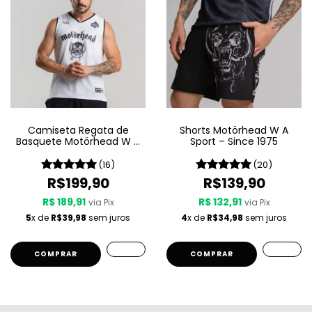
Camiseta Regata de
Shorts Motörhead W A
Basquete Motörhead W A
Sport – Since 1975
Sport – Since 1975 LIVE
(16)
(20)
R$199,90
R$139,90
R$ 189,91
R$ 132,91
via Pix
via Pix
5
x de
R$39,98
sem juros
4
x de
R$34,98
sem juros
COMPRAR
COMPRAR