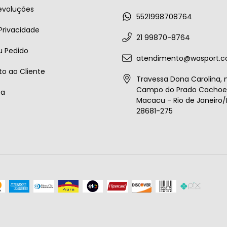
evoluções
5521998708764
 Privacidade
21 99870-8764
u Pedido
atendimento@wasport.c
o ao Cliente
Travessa Dona Carolina, n
Campo do Prado Cachoei
ta
Macacu - Rio de Janeiro/B
28681-275