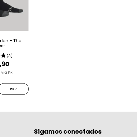
iden - The
per
(3)
,90
0
via Pix
VER
Sigamos conectados