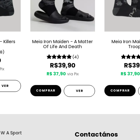
 Killers
Meia Iron Maiden - A Matter
Meia Iron Ma
Of Life And Death
Troo
(8)
(4)
0
R$39,90
R$39
Pix
R$ 37,90
R$ 37,9
via Pix
VER
COMPRAR
COMPRAR
VER
W A Sport
Contactános