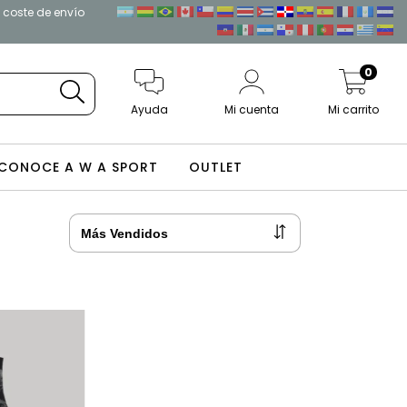
l coste de envío
0
Ayuda
Mi cuenta
Mi carrito
CONOCE A W A SPORT
OUTLET