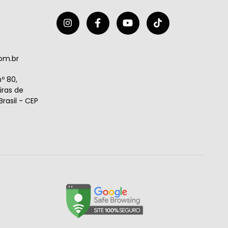
om.br
º 80,
ras de
rasil - CEP