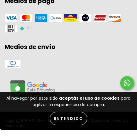
Medios de pago
Medios de envío
Al navegar por este sitio
aceptás el uso de cookies
para
agilizar tu experiencia de compra.
ENTENDIDO
Copyright W A SPORT - 11301556000134 - 2026. Todos los derechos
reservados.
Desenvolvido por: