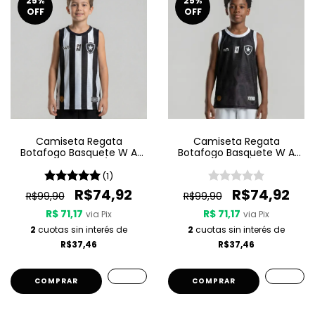
25
%
25
%
OFF
OFF
Camiseta Regata
Camiseta Regata
Botafogo Basquete W A
Botafogo Basquete W A
Sport Jogo 1 25/26 -
Sport Jogo 3 25/26 - Preta
Listrada
(1)
R$74,92
R$74,92
R$99,90
R$99,90
R$ 71,17
R$ 71,17
via Pix
via Pix
2
cuotas sin interés de
2
cuotas sin interés de
R$37,46
R$37,46
COMPRAR
COMPRAR