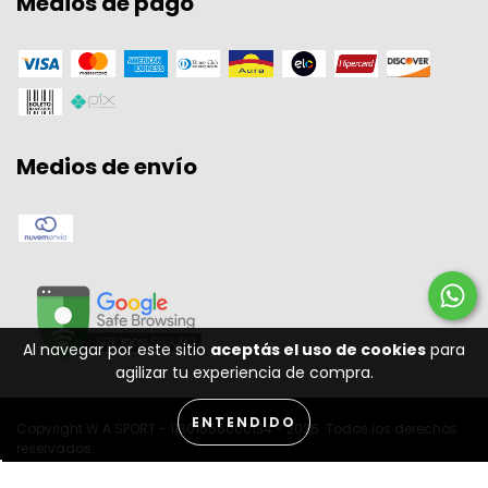
Medios de pago
Medios de envío
Al navegar por este sitio
aceptás el uso de cookies
para
agilizar tu experiencia de compra.
ENTENDIDO
Copyright W A SPORT - 11301556000134 - 2026. Todos los derechos
reservados.
Desenvolvido por: