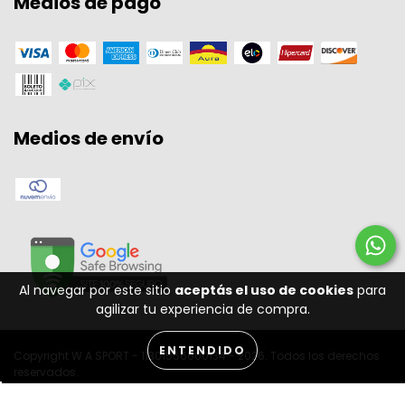
Medios de pago
Medios de envío
Al navegar por este sitio
aceptás el uso de cookies
para
agilizar tu experiencia de compra.
ENTENDIDO
Copyright W A SPORT - 11301556000134 - 2026. Todos los derechos
reservados.
Desenvolvido por: