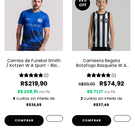
25
%
OFF
Camisa de Futebol Smith
Camiseta Regata
/ Kotzen W A Sport - Black
Botafogo Basquete W A
Light / White Noise - Azul
Sport Jogo 1 25/26 -
Listrada
(1)
(1)
R$219,90
R$74,92
R$99,90
R$ 208,91
R$ 71,17
via Pix
via Pix
6
cuotas sin interés de
2
cuotas sin interés de
R$36,65
R$37,46
COMPRAR
COMPRAR