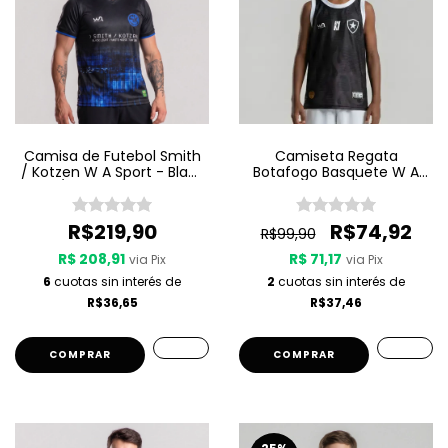
Camisa de Futebol Smith
Camiseta Regata
/ Kotzen W A Sport - Black
Botafogo Basquete W A
Light / White Noise - Preta
Sport Jogo 3 25/26 - Preta
R$219,90
R$74,92
R$99,90
R$ 208,91
R$ 71,17
via Pix
via Pix
6
cuotas sin interés de
2
cuotas sin interés de
R$36,65
R$37,46
COMPRAR
COMPRAR