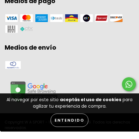
Medios de pago
Medios de envío
Al navegar por este sitio
aceptás el uso de cookies
para
agilizar tu experiencia de compra.
ENTENDIDO
Copyright W A SPORT - 11301556000134 - 2026. Todos los derechos
reservados.
Desenvolvido por: