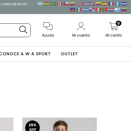
l coste de envío
0
Ayuda
Mi cuenta
Mi carrito
CONOCE A W A SPORT
OUTLET
25
%
OFF