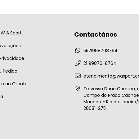
W A Sport
Contactános
evoluções
5521998708764
 Privacidade
21 99870-8764
u Pedido
atendimento@wasport.c
o ao Cliente
Travessa Dona Carolina, n
Campo do Prado Cachoei
ta
Macacu - Rio de Janeiro/B
28681-275