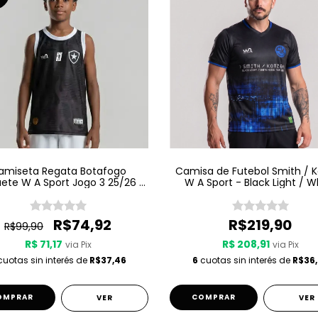
amiseta Regata Botafogo
Camisa de Futebol Smith / 
ete W A Sport Jogo 3 25/26 -
W A Sport - Black Light / W
Preta
Noise - Preta
R$74,92
R$219,90
R$99,90
R$ 71,17
R$ 208,91
via Pix
via Pix
uotas sin interés de
R$37,46
6
cuotas sin interés de
R$36,
OMPRAR
COMPRAR
VER
VER