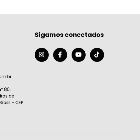
Sigamos conectados
om.br
º 80,
ras de
rasil - CEP