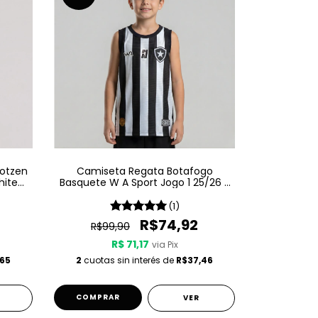
Kotzen
Camiseta Regata Botafogo
hite
Basquete W A Sport Jogo 1 25/26 -
Listrada
(1)
R$74,92
R$99,90
R$ 71,17
via Pix
65
2
cuotas sin interés de
R$37,46
COMPRAR
VER