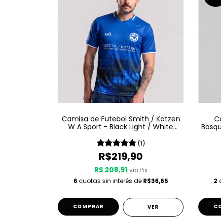
Camisa de Futebol Smith / Kotzen
C
W A Sport - Black Light / White
Basqu
Noise - Azul
(1)
R$219,90
R$ 208,91
via Pix
6
cuotas sin interés de
R$36,65
2
c
COMPRAR
C
VER