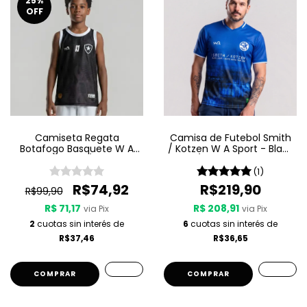
25
%
OFF
Camiseta Regata
Camisa de Futebol Smith
Botafogo Basquete W A
/ Kotzen W A Sport - Black
Sport Jogo 3 25/26 - Preta
Light / White Noise - Azul
(1)
R$74,92
R$219,90
R$99,90
R$ 71,17
R$ 208,91
via Pix
via Pix
2
cuotas sin interés de
6
cuotas sin interés de
R$37,46
R$36,65
COMPRAR
COMPRAR