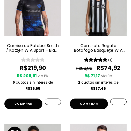
Camisa de Futebol Smith
Camiseta Regata
/ Kotzen W A Sport - Black
Botafogo Basquete W A
Light / White Noise - Preta
Sport Jogo 1 25/26 -
Listrada
(1)
R$219,90
R$74,92
R$99,90
R$ 208,91
R$ 71,17
via Pix
via Pix
6
cuotas sin interés de
2
cuotas sin interés de
R$36,65
R$37,46
COMPRAR
COMPRAR