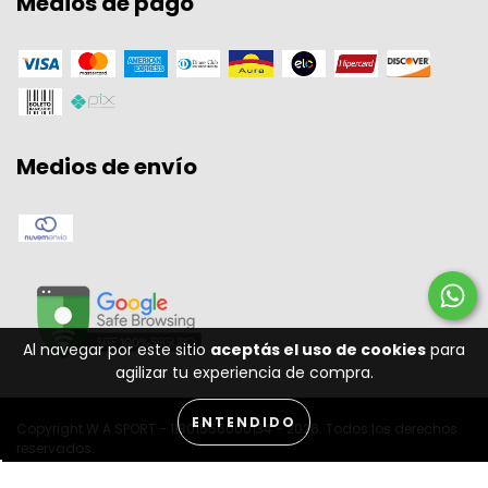
Medios de pago
Medios de envío
Al navegar por este sitio
aceptás el uso de cookies
para
agilizar tu experiencia de compra.
ENTENDIDO
Copyright W A SPORT - 11301556000134 - 2026. Todos los derechos
reservados.
Desenvolvido por: